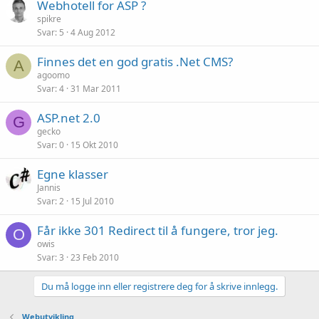
Webhotell for ASP ?
spikre
Svar
5
4 Aug 2012
Finnes det en god gratis .Net CMS?
A
agoomo
Svar
4
31 Mar 2011
ASP.net 2.0
G
gecko
Svar
0
15 Okt 2010
Egne klasser
Jannis
Svar
2
15 Jul 2010
Får ikke 301 Redirect til å fungere, tror jeg.
O
owis
Svar
3
23 Feb 2010
Du må logge inn eller registrere deg for å skrive innlegg.
Webutvikling