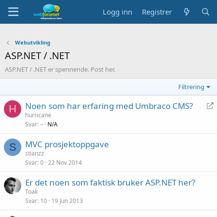
Logg inn
Registrer
Webutvikling
ASP.NET / .NET
ASP.NET / .NET er spennende. Post her.
Filtrering
Noen som har erfaring med Umbraco CMS?
H
hurricane
Svar
–
N/A
d
i
MVC prosjektoppgave
r
S
stianzz
i
Svar
0
22 Nov 2014
g
e
Er det noen som faktisk bruker ASP.NET her?
r
Toak
Svar
10
19 Jun 2013