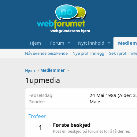
Hjem
Forum
Nytt innhold
Medlem
Nåværende besøkende
Nye profilinnlegg
Søk i profilinnl
Hjem
Medlemmer
1upmedia
Fødselsdag
24 Mai 1989 (Alder: 3
Gender
Male
Trofeer
Første beskjed
1
Post en beskjed på forumet for å få denne.