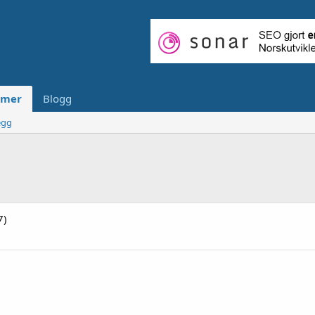
mer
Blogg
egg
7)