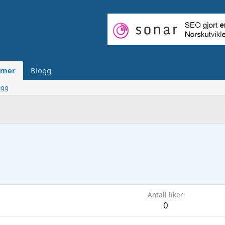
mer
Blogg
egg
Antall liker
0