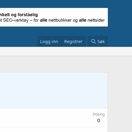
Logg inn
Registrer
Søk
Poeng
0