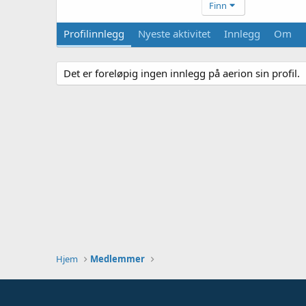
Finn
Profilinnlegg
Nyeste aktivitet
Innlegg
Om
Det er foreløpig ingen innlegg på aerion sin profil.
Hjem
Medlemmer