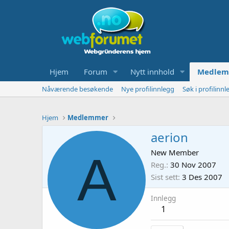
Hjem
Forum
Nytt innhold
Medlem
Nåværende besøkende
Nye profilinnlegg
Søk i profilinnl
Hjem
Medlemmer
aerion
A
New Member
Reg.
30 Nov 2007
Sist sett
3 Des 2007
Innlegg
1