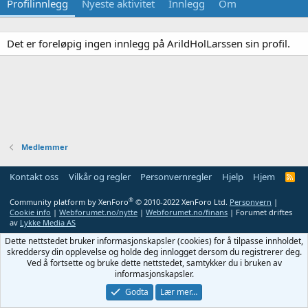
Profilinnlegg
Nyeste aktivitet
Innlegg
Om
Det er foreløpig ingen innlegg på ArildHolLarssen sin profil.
Medlemmer
Kontakt oss
Vilkår og regler
Personvernregler
Hjelp
Hjem
R
S
S
®
Community platform by XenForo
© 2010-2022 XenForo Ltd.
Personvern
|
Cookie info
|
Webforumet.no/nytte
|
Webforumet.no/finans
| Forumet driftes
av
Lykke Media AS
Dette nettstedet bruker informasjonskapsler (cookies) for å tilpasse innholdet,
skreddersy din opplevelse og holde deg innlogget dersom du registrerer deg.
Ved å fortsette og bruke dette nettstedet, samtykker du i bruken av
informasjonskapsler.
Godta
Lær mer…