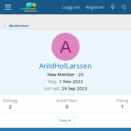
Logg inn
Registrer
Medlemmer
A
ArildHolLarssen
New Member
·
25
Reg.
1 Nov 2022
Sist sett
29 Sep 2023
Innlegg
Antall liker
Poeng
2
0
1
Finn