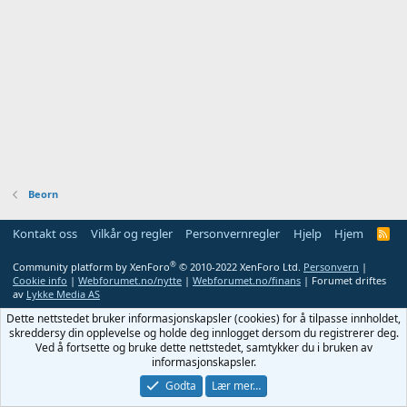
Beorn
Kontakt oss
Vilkår og regler
Personvernregler
Hjelp
Hjem
R
S
S
®
Community platform by XenForo
© 2010-2022 XenForo Ltd.
Personvern
|
Cookie info
|
Webforumet.no/nytte
|
Webforumet.no/finans
| Forumet driftes
av
Lykke Media AS
Dette nettstedet bruker informasjonskapsler (cookies) for å tilpasse innholdet,
skreddersy din opplevelse og holde deg innlogget dersom du registrerer deg.
Ved å fortsette og bruke dette nettstedet, samtykker du i bruken av
informasjonskapsler.
Godta
Lær mer…