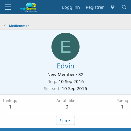
Logg inn
Registrer
Medlemmer
E
Edvin
New Member
·
32
Reg.
10 Sep 2016
Sist sett
10 Sep 2016
Innlegg
Antall liker
Poeng
1
0
1
Finn