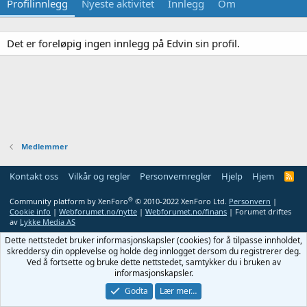
Profilinnlegg
Nyeste aktivitet
Innlegg
Om
Det er foreløpig ingen innlegg på Edvin sin profil.
Medlemmer
Kontakt oss
Vilkår og regler
Personvernregler
Hjelp
Hjem
R
S
S
®
Community platform by XenForo
© 2010-2022 XenForo Ltd.
Personvern
|
Cookie info
|
Webforumet.no/nytte
|
Webforumet.no/finans
| Forumet driftes
av
Lykke Media AS
Dette nettstedet bruker informasjonskapsler (cookies) for å tilpasse innholdet,
skreddersy din opplevelse og holde deg innlogget dersom du registrerer deg.
Ved å fortsette og bruke dette nettstedet, samtykker du i bruken av
informasjonskapsler.
Godta
Lær mer…