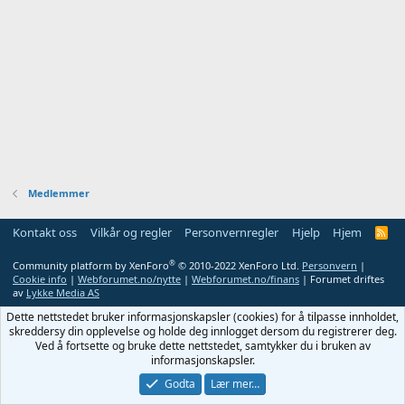
Medlemmer
Kontakt oss
Vilkår og regler
Personvernregler
Hjelp
Hjem
R
S
S
®
Community platform by XenForo
© 2010-2022 XenForo Ltd.
Personvern
|
Cookie info
|
Webforumet.no/nytte
|
Webforumet.no/finans
| Forumet driftes
av
Lykke Media AS
Dette nettstedet bruker informasjonskapsler (cookies) for å tilpasse innholdet,
skreddersy din opplevelse og holde deg innlogget dersom du registrerer deg.
Ved å fortsette og bruke dette nettstedet, samtykker du i bruken av
informasjonskapsler.
Godta
Lær mer…