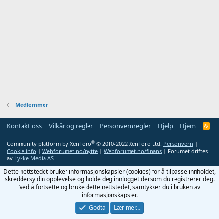
Medlemmer
Kontakt oss
Vilkår og regler
Personvernregler
Hjelp
Hjem
R
S
S
®
Community platform by XenForo
© 2010-2022 XenForo Ltd.
Personvern
|
Cookie info
|
Webforumet.no/nytte
|
Webforumet.no/finans
| Forumet driftes
av
Lykke Media AS
Dette nettstedet bruker informasjonskapsler (cookies) for å tilpasse innholdet,
skreddersy din opplevelse og holde deg innlogget dersom du registrerer deg.
Ved å fortsette og bruke dette nettstedet, samtykker du i bruken av
informasjonskapsler.
Godta
Lær mer…