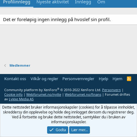
Profilinnlegg
Nyeste aktivitet
Innlegg
Om
Det er foreløpig ingen innlegg på hvoslef sin profil.
Medlemmer
Kontakt oss
Vilkår og regler
Personvernregler
Hjelp
Hjem
R
S
S
®
Community platform by XenForo
© 2010-2022 XenForo Ltd.
Personvern
|
Cookie info
|
Webforumet.no/nytte
|
Webforumet.no/finans
| Forumet driftes
av
Lykke Media AS
Dette nettstedet bruker informasjonskapsler (cookies) for å tilpasse innholdet,
skreddersy din opplevelse og holde deg innlogget dersom du registrerer deg.
Ved å fortsette og bruke dette nettstedet, samtykker du i bruken av
informasjonskapsler.
Godta
Lær mer…