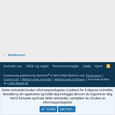
Medlemmer
Kontakt oss
Vilkår og regler
Personvernregler
Hjelp
Hjem
R
S
S
®
Community platform by XenForo
© 2010-2022 XenForo Ltd.
Personvern
|
Cookie info
|
Webforumet.no/nytte
|
Webforumet.no/finans
| Forumet driftes
av
Lykke Media AS
Dette nettstedet bruker informasjonskapsler (cookies) for å tilpasse innholdet,
skreddersy din opplevelse og holde deg innlogget dersom du registrerer deg.
Ved å fortsette og bruke dette nettstedet, samtykker du i bruken av
informasjonskapsler.
Godta
Lær mer…