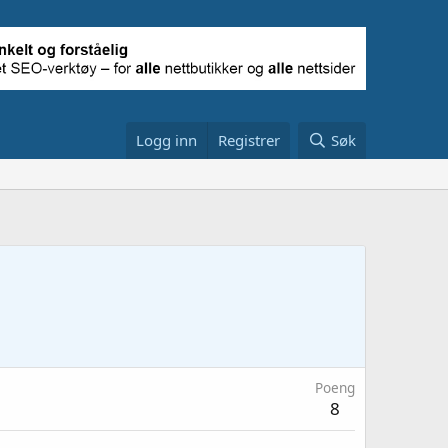
Logg inn
Registrer
Søk
Poeng
8