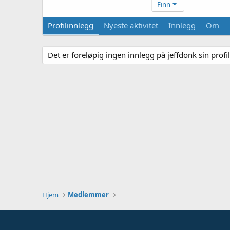
Finn
Profilinnlegg
Nyeste aktivitet
Innlegg
Om
Det er foreløpig ingen innlegg på jeffdonk sin profil
Hjem
Medlemmer