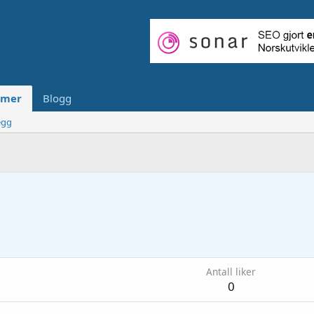
mer
Blogg
egg
Antall liker
0