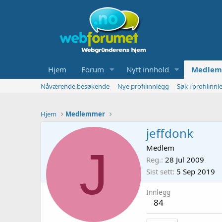
Hjem
Forum
Nytt innhold
Medlem
Nåværende besøkende
Nye profilinnlegg
Søk i profilinnl
Hjem
Medlemmer
jeffdonk
J
Medlem
Reg.
28 Jul 2009
Sist sett
5 Sep 2019
Innlegg
84