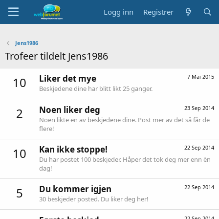
Logg inn
Registrer
Jens1986
Trofeer tildelt Jens1986
Liker det mye
7 Mai 2015
10
Beskjedene dine har blitt likt 25 ganger.
Noen liker deg
23 Sep 2014
2
Noen likte en av beskjedene dine. Post mer av det så får de
flere!
Kan ikke stoppe!
22 Sep 2014
10
Du har postet 100 beskjeder. Håper det tok deg mer enn èn
dag!
Du kommer igjen
22 Sep 2014
5
30 beskjeder posted. Du liker deg her!
22 Sep 2014