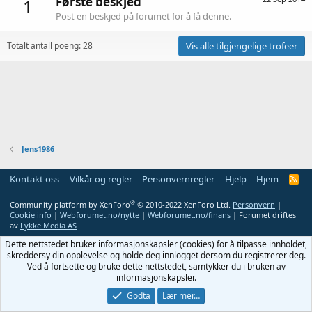
Første beskjed
1
Post en beskjed på forumet for å få denne.
Totalt antall poeng: 28
Vis alle tilgjengelige trofeer
Jens1986
Kontakt oss
Vilkår og regler
Personvernregler
Hjelp
Hjem
R
S
S
®
Community platform by XenForo
© 2010-2022 XenForo Ltd.
Personvern
|
Cookie info
|
Webforumet.no/nytte
|
Webforumet.no/finans
| Forumet driftes
av
Lykke Media AS
Dette nettstedet bruker informasjonskapsler (cookies) for å tilpasse innholdet,
skreddersy din opplevelse og holde deg innlogget dersom du registrerer deg.
Ved å fortsette og bruke dette nettstedet, samtykker du i bruken av
informasjonskapsler.
Godta
Lær mer…