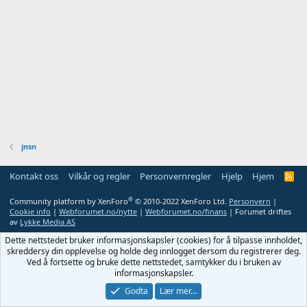
jnsn
Kontakt oss
Vilkår og regler
Personvernregler
Hjelp
Hjem
R
S
S
®
Community platform by XenForo
© 2010-2022 XenForo Ltd.
Personvern
|
Cookie info
|
Webforumet.no/nytte
|
Webforumet.no/finans
| Forumet driftes
av
Lykke Media AS
Dette nettstedet bruker informasjonskapsler (cookies) for å tilpasse innholdet,
skreddersy din opplevelse og holde deg innlogget dersom du registrerer deg.
Ved å fortsette og bruke dette nettstedet, samtykker du i bruken av
informasjonskapsler.
Godta
Lær mer…