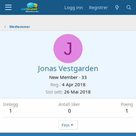
Logg inn
Registrer
Medlemmer
J
Jonas Vestgarden
New Member
·
33
Reg.
4 Apr 2018
Sist sett
26 Mai 2018
Innlegg
Antall liker
Poeng
1
0
1
Finn