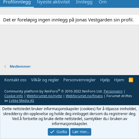
Profilinnlegg
Nyeste aktivitet
Innlegg
Om
Det er foreløpig ingen innlegg på Jonas Vestgarden sin profil.
Medlemmer
Kontakt oss
Vilkår og regler
Personvernregler
Hjelp
Hjem
R
S
S
®
Community platform by XenForo
© 2010-2022 XenForo Ltd.
Personvern
|
Cookie info
|
Webforumet.no/nytte
|
Webforumet.no/finans
| Forumet driftes
av
Lykke Media AS
Dette nettstedet bruker informasjonskapsler (cookies) for å tilpasse innholdet,
skreddersy din opplevelse og holde deg innlogget dersom du registrerer deg.
Ved å fortsette og bruke dette nettstedet, samtykker du i bruken av
informasjonskapsler.
Godta
Lær mer…