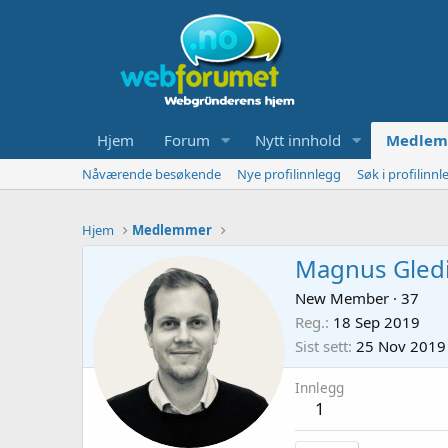
Hjem
Forum
Nytt innhold
Medlem
Nåværende besøkende
Nye profilinnlegg
Søk i profilinnl
Hjem
Medlemmer
Magnus Gledi
New Member
·
37
Reg.
18 Sep 2019
Sist sett
25 Nov 2019
Innlegg
1