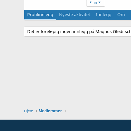
Finn
Profilinnlegg
Nyeste aktivitet
Innlegg
Om
Det er foreløpig ingen innlegg på Magnus Gleditsch 
Hjem
Medlemmer