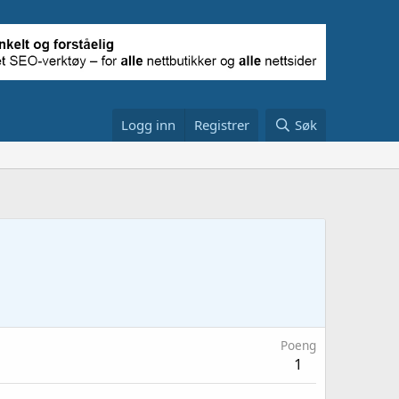
Logg inn
Registrer
Søk
Poeng
1