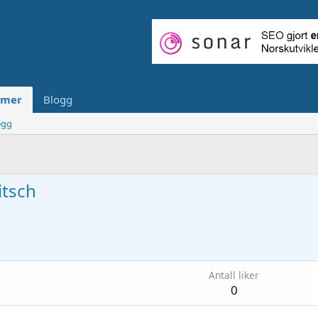
mer
Blogg
egg
tsch
Antall liker
0