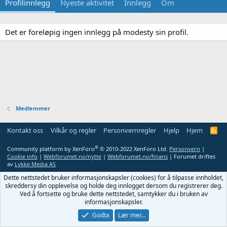
Profilinnlegg
Nyeste aktivitet
Innlegg
Om
Det er foreløpig ingen innlegg på modesty sin profil.
Medlemmer
Kontakt oss
Vilkår og regler
Personvernregler
Hjelp
Hjem
R
S
S
®
Community platform by XenForo
© 2010-2022 XenForo Ltd.
Personvern
|
Cookie info
|
Webforumet.no/nytte
|
Webforumet.no/finans
| Forumet driftes
av
Lykke Media AS
Dette nettstedet bruker informasjonskapsler (cookies) for å tilpasse innholdet,
skreddersy din opplevelse og holde deg innlogget dersom du registrerer deg.
Ved å fortsette og bruke dette nettstedet, samtykker du i bruken av
informasjonskapsler.
Godta
Lær mer…