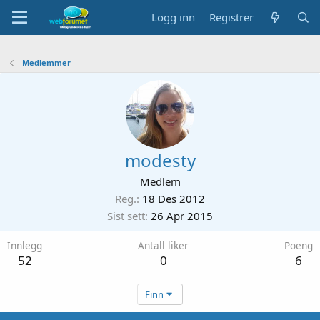
Logg inn
Registrer
Medlemmer
modesty
Medlem
Reg.
18 Des 2012
Sist sett
26 Apr 2015
Innlegg
Antall liker
Poeng
52
0
6
Finn