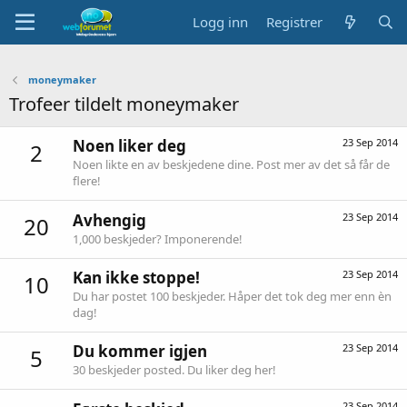
Logg inn
Registrer
moneymaker
Trofeer tildelt moneymaker
Noen liker deg
23 Sep 2014
2
Noen likte en av beskjedene dine. Post mer av det så får de
flere!
Avhengig
23 Sep 2014
20
1,000 beskjeder? Imponerende!
Kan ikke stoppe!
23 Sep 2014
10
Du har postet 100 beskjeder. Håper det tok deg mer enn èn
dag!
Du kommer igjen
23 Sep 2014
5
30 beskjeder posted. Du liker deg her!
23 Sep 2014