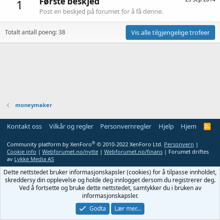
Første beskjed
1
Post en beskjed på forumet for å få denne.
Totalt antall poeng: 38
Vis alle tilgjengelige trofeer
moneymaker
Kontakt oss
Vilkår og regler
Personvernregler
Hjelp
Hjem
R
S
S
®
Community platform by XenForo
© 2010-2022 XenForo Ltd.
Personvern
|
Cookie info
|
Webforumet.no/nytte
|
Webforumet.no/finans
| Forumet driftes
av
Lykke Media AS
Dette nettstedet bruker informasjonskapsler (cookies) for å tilpasse innholdet,
skreddersy din opplevelse og holde deg innlogget dersom du registrerer deg.
Ved å fortsette og bruke dette nettstedet, samtykker du i bruken av
informasjonskapsler.
Godta
Lær mer…