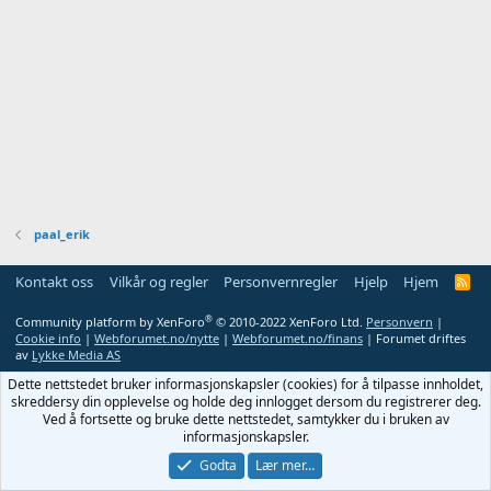
paal_erik
Kontakt oss
Vilkår og regler
Personvernregler
Hjelp
Hjem
R
S
S
®
Community platform by XenForo
© 2010-2022 XenForo Ltd.
Personvern
|
Cookie info
|
Webforumet.no/nytte
|
Webforumet.no/finans
| Forumet driftes
av
Lykke Media AS
Dette nettstedet bruker informasjonskapsler (cookies) for å tilpasse innholdet,
skreddersy din opplevelse og holde deg innlogget dersom du registrerer deg.
Ved å fortsette og bruke dette nettstedet, samtykker du i bruken av
informasjonskapsler.
Godta
Lær mer…