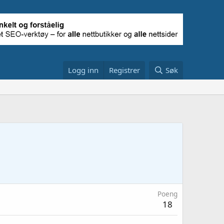
Logg inn
Registrer
Søk
Poeng
18