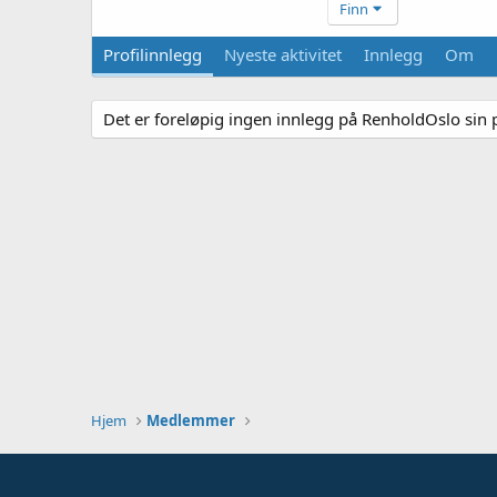
Finn
Profilinnlegg
Nyeste aktivitet
Innlegg
Om
Det er foreløpig ingen innlegg på RenholdOslo sin p
Hjem
Medlemmer