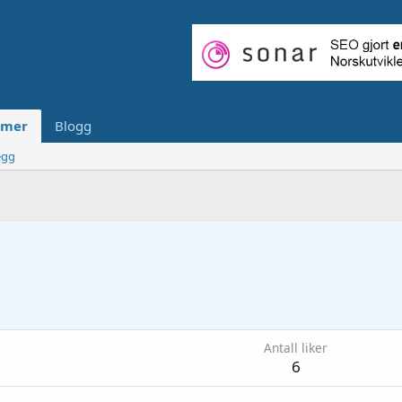
mer
Blogg
egg
Antall liker
6