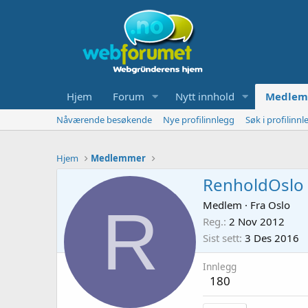
Hjem
Forum
Nytt innhold
Medlem
Nåværende besøkende
Nye profilinnlegg
Søk i profilinnl
Hjem
Medlemmer
RenholdOslo
R
Medlem
·
Fra
Oslo
Reg.
2 Nov 2012
Sist sett
3 Des 2016
Innlegg
180