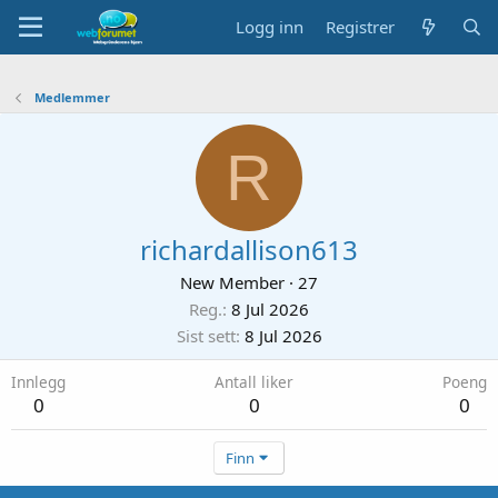
Logg inn
Registrer
Medlemmer
R
richardallison613
New Member
·
27
Reg.
8 Jul 2026
Sist sett
8 Jul 2026
Innlegg
Antall liker
Poeng
0
0
0
Finn