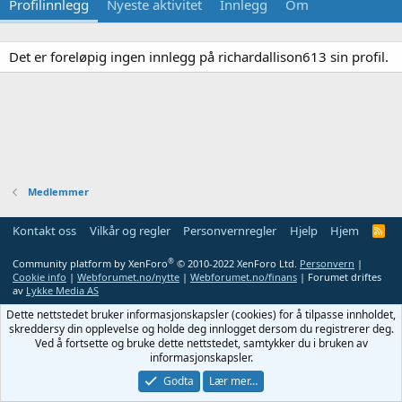
Profilinnlegg
Nyeste aktivitet
Innlegg
Om
Det er foreløpig ingen innlegg på richardallison613 sin profil.
Medlemmer
Kontakt oss
Vilkår og regler
Personvernregler
Hjelp
Hjem
R
S
S
®
Community platform by XenForo
© 2010-2022 XenForo Ltd.
Personvern
|
Cookie info
|
Webforumet.no/nytte
|
Webforumet.no/finans
| Forumet driftes
av
Lykke Media AS
Dette nettstedet bruker informasjonskapsler (cookies) for å tilpasse innholdet,
skreddersy din opplevelse og holde deg innlogget dersom du registrerer deg.
Ved å fortsette og bruke dette nettstedet, samtykker du i bruken av
informasjonskapsler.
Godta
Lær mer…