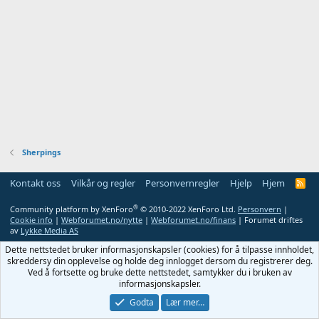
Sherpings
Kontakt oss
Vilkår og regler
Personvernregler
Hjelp
Hjem
R
S
S
®
Community platform by XenForo
© 2010-2022 XenForo Ltd.
Personvern
|
Cookie info
|
Webforumet.no/nytte
|
Webforumet.no/finans
| Forumet driftes
av
Lykke Media AS
Dette nettstedet bruker informasjonskapsler (cookies) for å tilpasse innholdet,
skreddersy din opplevelse og holde deg innlogget dersom du registrerer deg.
Ved å fortsette og bruke dette nettstedet, samtykker du i bruken av
informasjonskapsler.
Godta
Lær mer…