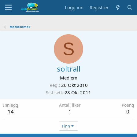
Logg inn
Registrer
Medlemmer
S
soltrall
Medlem
Reg.
26 Okt 2010
Sist sett
28 Okt 2011
Innlegg
Antall liker
Poeng
14
1
0
Finn