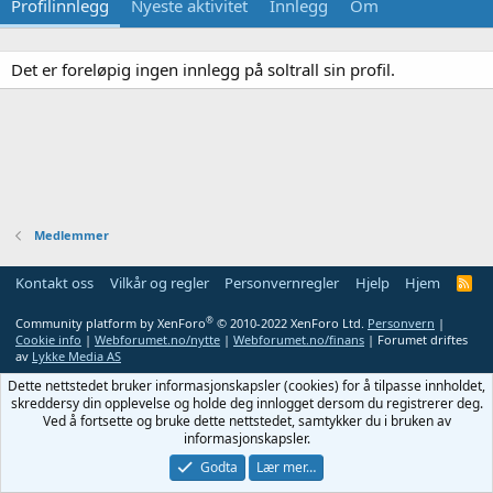
Profilinnlegg
Nyeste aktivitet
Innlegg
Om
Det er foreløpig ingen innlegg på soltrall sin profil.
Medlemmer
Kontakt oss
Vilkår og regler
Personvernregler
Hjelp
Hjem
R
S
S
®
Community platform by XenForo
© 2010-2022 XenForo Ltd.
Personvern
|
Cookie info
|
Webforumet.no/nytte
|
Webforumet.no/finans
| Forumet driftes
av
Lykke Media AS
Dette nettstedet bruker informasjonskapsler (cookies) for å tilpasse innholdet,
skreddersy din opplevelse og holde deg innlogget dersom du registrerer deg.
Ved å fortsette og bruke dette nettstedet, samtykker du i bruken av
informasjonskapsler.
Godta
Lær mer…