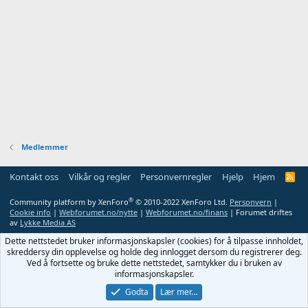
Medlemmer
Kontakt oss
Vilkår og regler
Personvernregler
Hjelp
Hjem
R
S
S
®
Community platform by XenForo
© 2010-2022 XenForo Ltd.
Personvern
|
Cookie info
|
Webforumet.no/nytte
|
Webforumet.no/finans
| Forumet driftes
av
Lykke Media AS
Dette nettstedet bruker informasjonskapsler (cookies) for å tilpasse innholdet,
skreddersy din opplevelse og holde deg innlogget dersom du registrerer deg.
Ved å fortsette og bruke dette nettstedet, samtykker du i bruken av
informasjonskapsler.
Godta
Lær mer…