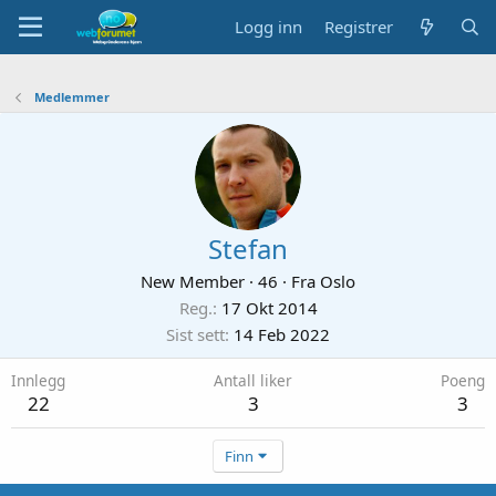
Logg inn
Registrer
Medlemmer
Stefan
New Member
·
46
·
Fra
Oslo
Reg.
17 Okt 2014
Sist sett
14 Feb 2022
Innlegg
Antall liker
Poeng
22
3
3
Finn