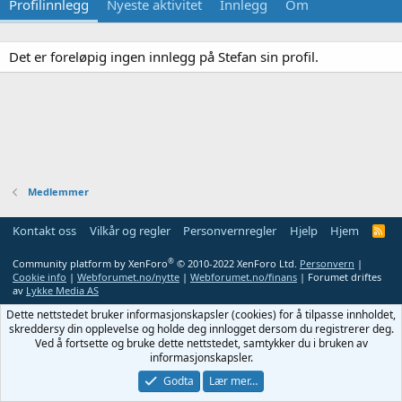
Profilinnlegg
Nyeste aktivitet
Innlegg
Om
Det er foreløpig ingen innlegg på Stefan sin profil.
Medlemmer
Kontakt oss
Vilkår og regler
Personvernregler
Hjelp
Hjem
R
S
S
®
Community platform by XenForo
© 2010-2022 XenForo Ltd.
Personvern
|
Cookie info
|
Webforumet.no/nytte
|
Webforumet.no/finans
| Forumet driftes
av
Lykke Media AS
Dette nettstedet bruker informasjonskapsler (cookies) for å tilpasse innholdet,
skreddersy din opplevelse og holde deg innlogget dersom du registrerer deg.
Ved å fortsette og bruke dette nettstedet, samtykker du i bruken av
informasjonskapsler.
Godta
Lær mer…