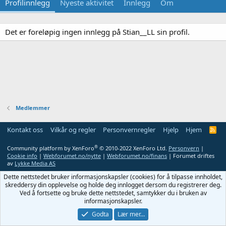
Profilinnlegg
Nyeste aktivitet
Innlegg
Om
Det er foreløpig ingen innlegg på Stian__LL sin profil.
Medlemmer
Kontakt oss
Vilkår og regler
Personvernregler
Hjelp
Hjem
R
S
S
®
Community platform by XenForo
© 2010-2022 XenForo Ltd.
Personvern
|
Cookie info
|
Webforumet.no/nytte
|
Webforumet.no/finans
| Forumet driftes
av
Lykke Media AS
Dette nettstedet bruker informasjonskapsler (cookies) for å tilpasse innholdet,
skreddersy din opplevelse og holde deg innlogget dersom du registrerer deg.
Ved å fortsette og bruke dette nettstedet, samtykker du i bruken av
informasjonskapsler.
Godta
Lær mer…