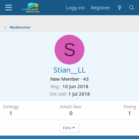
Logg inn
Registrer
Medlemmer
S
Stian__LL
New Member
·
43
Reg.
10 Jun 2018
Sist sett
1 Jul 2018
Innlegg
Antall liker
Poeng
1
0
1
Finn