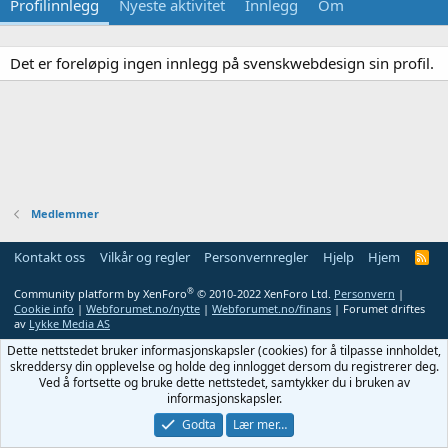
Profilinnlegg
Nyeste aktivitet
Innlegg
Om
Det er foreløpig ingen innlegg på svenskwebdesign sin profil.
Medlemmer
Kontakt oss
Vilkår og regler
Personvernregler
Hjelp
Hjem
R
S
S
®
Community platform by XenForo
© 2010-2022 XenForo Ltd.
Personvern
|
Cookie info
|
Webforumet.no/nytte
|
Webforumet.no/finans
| Forumet driftes
av
Lykke Media AS
Dette nettstedet bruker informasjonskapsler (cookies) for å tilpasse innholdet,
skreddersy din opplevelse og holde deg innlogget dersom du registrerer deg.
Ved å fortsette og bruke dette nettstedet, samtykker du i bruken av
informasjonskapsler.
Godta
Lær mer…