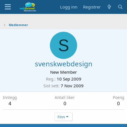
Logg inn
Registrer
Medlemmer
S
svenskwebdesign
New Member
Reg.
10 Sep 2009
Sist sett
7 Nov 2009
Innlegg
Antall liker
Poeng
4
0
0
Finn