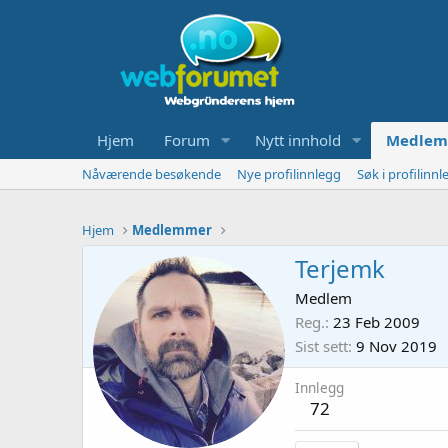
Hjem
Forum
Nytt innhold
Medlem
Nåværende besøkende
Nye profilinnlegg
Søk i profilinnl
Hjem
Medlemmer
Terjemk
Medlem
Reg.
23 Feb 2009
Sist sett
9 Nov 2019
Innlegg
72