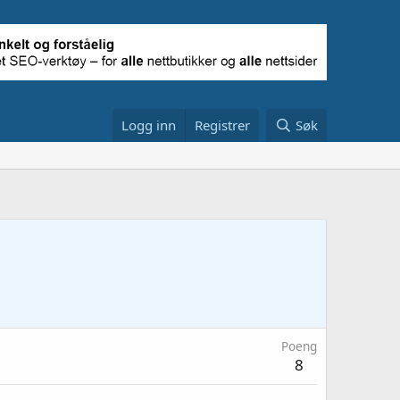
Logg inn
Registrer
Søk
Poeng
8