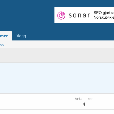
mer
Blogg
egg
Antall liker
4