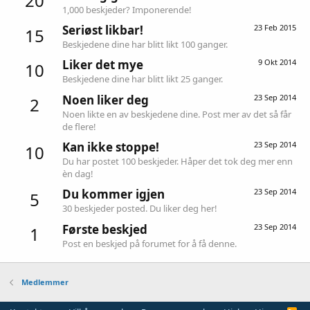
20
1,000 beskjeder? Imponerende!
Seriøst likbar!
23 Feb 2015
15
Beskjedene dine har blitt likt 100 ganger.
Liker det mye
9 Okt 2014
10
Beskjedene dine har blitt likt 25 ganger.
Noen liker deg
23 Sep 2014
2
Noen likte en av beskjedene dine. Post mer av det så får
de flere!
Kan ikke stoppe!
23 Sep 2014
10
Du har postet 100 beskjeder. Håper det tok deg mer enn
èn dag!
Du kommer igjen
23 Sep 2014
5
30 beskjeder posted. Du liker deg her!
Første beskjed
23 Sep 2014
1
Post en beskjed på forumet for å få denne.
Medlemmer