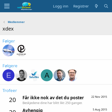
Logg inn
Registrer
Medlemmer
xdex
Følger
Følgere
E
A
Trofeer
Får ikke nok av det du poster
22 Nov 2015
20
Beskjedene dine har blitt likt 250 ganger.
Avhengig
5 Aug 2015