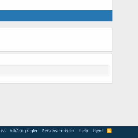
oss
Vilkår og regler
Personvernregler
Hjelp
Hjem
R
S