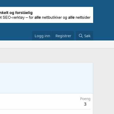
Logg inn
Registrer
Søk
Poeng
3