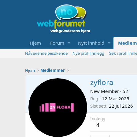
Hjem
Forum
Nytt innhold
Medlem
Nåværende besøkende
Nye profilinnlegg
Søk i profilinnl
Hjem
Medlemmer
zyflora
New Member
·
52
Reg.
12 Mar 2025
Sist sett
22 Jul 2026
Innlegg
4