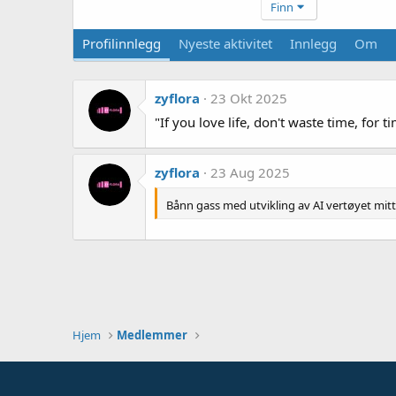
Finn
Profilinnlegg
Nyeste aktivitet
Innlegg
Om
zyflora
23 Okt 2025
"If you love life, don't waste time, for 
zyflora
23 Aug 2025
Bånn gass med utvikling av AI vertøyet mit
Hjem
Medlemmer