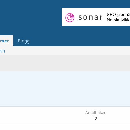
mer
Blogg
egg
Antall liker
2