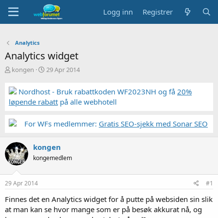
Logg inn
Registrer
Analytics
Analytics widget
T
S
kongen
29 Apr 2014
r
t
å
a
Nordhost - Bruk rabattkoden WF2023NH og få
20%
d
r
løpende rabatt
på alle webhotell
s
t
t
d
a
a
For WFs medlemmer:
Gratis SEO-sjekk med Sonar SEO
r
t
t
o
kongen
e
r
kongemedlem
29 Apr 2014
#1
Finnes det en Analytics widget for å putte på websiden sin slik
at man kan se hvor mange som er på besøk akkurat nå, og