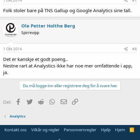
1 Okt 2014
#7
Folk stoler bare på TNS Gallup og Google Analytics sine tall.
Ole Petter Holthe Berg
Spirrevipp
1 Okt 2014
#8
Det er kanskje et godt poeng..
Nestne rart at Analystics ikke har noe mer omfattende i app,
ja.
Du må logge inn eller registrere deg for å svare her.
Facebook
Twitter
Reddit
WhatsApp
E-post
Link
Del:
Analytics
Kontakt oss
Vilkår og regler
Personvernregler
Hjelp
Hjem
R
S
S