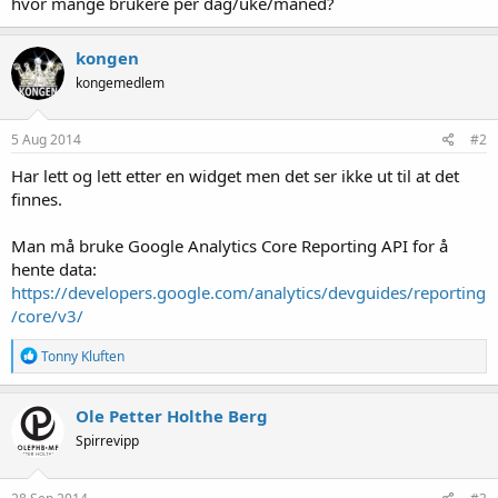
hvor mange brukere per dag/uke/måned?
kongen
kongemedlem
5 Aug 2014
#2
Har lett og lett etter en widget men det ser ikke ut til at det
finnes.
Man må bruke Google Analytics Core Reporting API for å
hente data:
https://developers.google.com/analytics/devguides/reporting
/core/v3/
R
Tonny Kluften
e
a
k
Ole Petter Holthe Berg
s
Spirrevipp
j
o
n
e