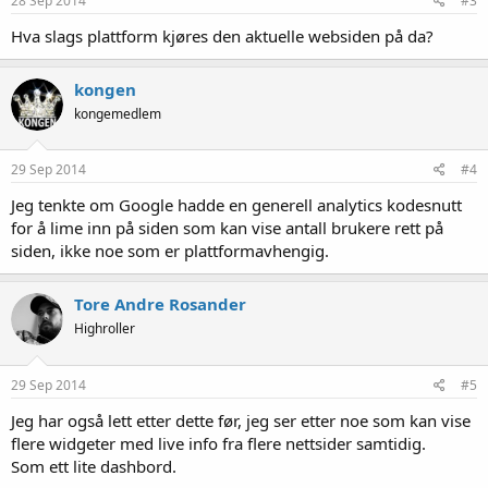
28 Sep 2014
#3
r
:
Hva slags plattform kjøres den aktuelle websiden på da?
kongen
kongemedlem
29 Sep 2014
#4
Jeg tenkte om Google hadde en generell analytics kodesnutt
for å lime inn på siden som kan vise antall brukere rett på
siden, ikke noe som er plattformavhengig.
Tore Andre Rosander
Highroller
29 Sep 2014
#5
Jeg har også lett etter dette før, jeg ser etter noe som kan vise
flere widgeter med live info fra flere nettsider samtidig.
Som ett lite dashbord.