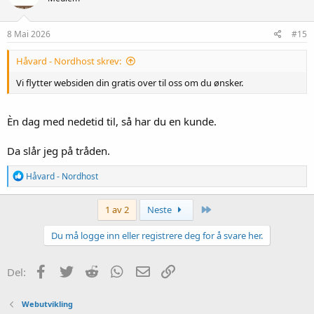
o
n
e
8 Mai 2026
#15
r
:
Håvard - Nordhost skrev:
Vi flytter websiden din gratis over til oss om du ønsker.
Èn dag med nedetid til, så har du en kunde.
Da slår jeg på tråden.
R
Håvard - Nordhost
e
a
k
Siste
1 av 2
Neste
s
j
Du må logge inn eller registrere deg for å svare her.
o
n
e
Facebook
Twitter
Reddit
WhatsApp
E-post
Link
Del:
r
:
Webutvikling