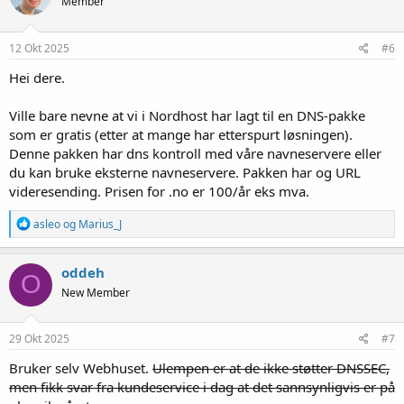
Member
j
o
n
e
12 Okt 2025
#6
r
:
Hei dere.
Ville bare nevne at vi i Nordhost har lagt til en DNS-pakke
som er gratis (etter at mange har etterspurt løsningen).
Denne pakken har dns kontroll med våre navneservere eller
du kan bruke eksterne navneservere. Pakken har og URL
videresending. Prisen for .no er 100/år eks mva.
R
asleo
og
Marius_J
e
a
k
oddeh
O
s
New Member
j
o
n
e
29 Okt 2025
#7
r
:
Bruker selv Webhuset.
Ulempen er at de ikke støtter DNSSEC,
men fikk svar fra kundeservice i dag at det sannsynligvis er på