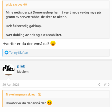
pleb skrev:
Mine nettsider på Domeneshop har nå vært nede veldig mye på
grunn av servertrøbbel de siste to ukene.
Helt fullstendig galskap.
Nær dobling av pris og økt ustabilitet.
Hvorfor er du der ennå da?
R
Tonny Kluften
e
a
k
pleb
s
Medlem
j
o
n
e
29 Apr 2026
#10
r
:
Travellingman skrev:
Hvorfor er du der ennå da?