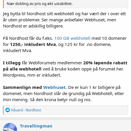
Nær dobling av pris og økt ustabilitet.
Jeg bytta til Nordhost sitt webhotell og har vært der i over ett
år uten problemer. Ser mange anbefaler Webhuset, men
Nordhost er adskillig billigere.
På Nordhost får du f.eks.
100 GB webhotell
med 10 domener
for
1250,- inkludert Mva
, og 125 kr for .no domene,
inkludert Mva.
I tillegg
får Webforumets medlemmer
20% løpende rabatt
på alle webhotell
ved å bruke koden oppe på forumet her.
Wordpress, mm er inkludert.
Sammenlign med
Webhuset
. De er kun 1 kr billigere på
domenet, men Nordhost slår de grundig på Webhotell, etter
min mening. Så den krona betyr null og nix.
R
Håvard - Nordhost
e
a
k
Travellingman
s