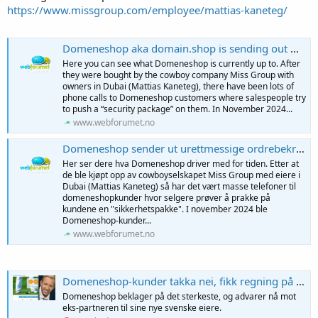
https://www.missgroup.com/employee/mattias-kaneteg/
Domeneshop aka domain.shop is sending out wrongful order confirmations
Here you can see what Domeneshop is currently up to. After
they were bought by the cowboy company Miss Group with
owners in Dubai (Mattias Kaneteg), there have been lots of
phone calls to Domeneshop customers where salespeople try
to push a “security package” on them. In November 2024...
www.webforumet.no
Domeneshop sender ut urettmessige ordrebekreftelser
Her ser dere hva Domeneshop driver med for tiden. Etter at
de ble kjøpt opp av cowboyselskapet Miss Group med eiere i
Dubai (Mattias Kaneteg) så har det vært masse telefoner til
domeneshopkunder hvor selgere prøver å prakke på
kundene en "sikkerhetspakke". I november 2024 ble
Domeneshop-kunder...
www.webforumet.no
Domeneshop-kunder takka nei, fikk regning på 5.000,-
Domeneshop beklager på det sterkeste, og advarer nå mot
eks-partneren til sine nye svenske eiere.