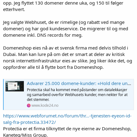
opp. Jeg flyttet 130 domener denne uka, og 150 til følger
etterhvert.
Jeg valgte Webhuset, de er rimelige (og rabatt ved mange
domener) og har god kundeservice. De migrerer til og med
domenene inkl. DNS records for meg.
Domeneshop eies nå av et svensk firma med delvis tilhold i
Dubai. Man kan lure på om det er smart at deler av kritisk
norsk internettinfrastruktur eies av slike. Jeg liker ikke det, og
oppfordrer alle til å flytte bort fra Domeneshop.
Advarer 25.000 domene-kunder: «Hold dere unna!»
Protectia skal ha kommet med påstander om datalekkasjer
og samarbeid overfor Webhusets kunder, men nekter for at
det stemmer.
www.kode24.no
https://www.webforumet.no/forum/thr...-tjenesten-eyeon-id-
salg-fra-protectia.33472/
Protectia er et firma tilknyttet de nye eierne av Domeneshop,
Kaneteg/Miss Group.