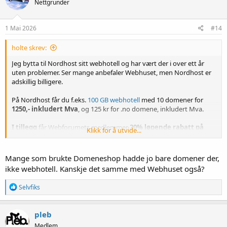
Nettgrunder
j
o
n
e
1 Mai 2026
#14
r
:
holte skrev:
Jeg bytta til Nordhost sitt webhotell og har vært der i over ett år
uten problemer. Ser mange anbefaler Webhuset, men Nordhost er
adskillig billigere.
På Nordhost får du f.eks.
100 GB webhotell
med 10 domener for
1250,- inkludert Mva
, og 125 kr for .no domene, inkludert Mva.
I tillegg
får Webforumets medlemmer
20% løpende rabatt på
Klikk for å utvide...
alle webhotell
ved å bruke koden oppe på forumet her.
Wordpress, mm er inkludert.
Mange som brukte Domeneshop hadde jo bare domener der,
Sammenlign med
Webhuset
. De er kun 1 kr billigere på domenet,
ikke webhotell. Kanskje det samme med Webhuset også?
men Nordhost slår de grundig på Webhotell, etter min mening. Så
den krona betyr null og nix.
R
Selvfiks
e
a
k
pleb
s
Medlem
j