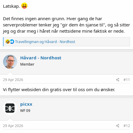
Latskap.
Det finnes ingen annen grunn. Hver gang de har
serverproblemer tenker jeg "gir dem èn sjanse til", og så sitter
jeg og drar meg i håret når nettsidene mine faktisk er nede.
R
Travellingman
og
Håvard - Nordhost
e
a
k
Håvard - Nordhost
s
Member
j
o
n
e
29 Apr 2026
#11
r
:
Vi flytter websiden din gratis over til oss om du ønsker.
picxx
WF 09
29 Apr 2026
#12