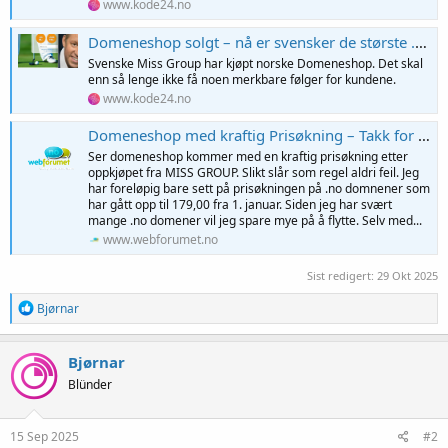
www.kode24.no
Domeneshop solgt – nå er svensker de største .no-selgerne
Svenske Miss Group har kjøpt norske Domeneshop. Det skal
enn så lenge ikke få noen merkbare følger for kundene.
www.kode24.no
Domeneshop med kraftig Prisøkning – Takk for meg!
Ser domeneshop kommer med en kraftig prisøkning etter
oppkjøpet fra MISS GROUP. Slikt slår som regel aldri feil. Jeg
har foreløpig bare sett på prisøkningen på .no domnener som
har gått opp til 179,00 fra 1. januar. Siden jeg har svært
mange .no domener vil jeg spare mye på å flytte. Selv med...
www.webforumet.no
Sist redigert:
29 Okt 2025
R
Bjørnar
e
a
k
Bjørnar
s
Blünder
j
o
n
e
15 Sep 2025
#2