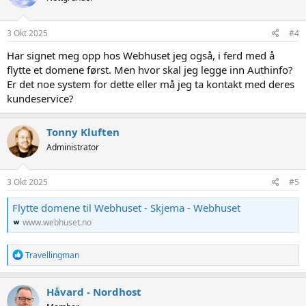
3 Okt 2025
#4
Har signet meg opp hos Webhuset jeg også, i ferd med å
flytte et domene først. Men hvor skal jeg legge inn Authinfo?
Er det noe system for dette eller må jeg ta kontakt med deres
kundeservice?
Tonny Kluften
Administrator
3 Okt 2025
#5
Flytte domene til Webhuset - Skjema - Webhuset
www.webhuset.no
R
Travellingman
e
a
k
Håvard - Nordhost
s