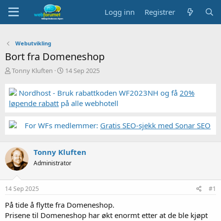
Logg inn
Registrer
Webutvikling
Bort fra Domeneshop
T
S
Tonny Kluften
14 Sep 2025
r
t
å
a
Nordhost - Bruk rabattkoden WF2023NH og få
20%
d
r
løpende rabatt
på alle webhotell
s
t
t
d
a
a
For WFs medlemmer:
Gratis SEO-sjekk med Sonar SEO
r
t
t
o
e
Tonny Kluften
r
Administrator
14 Sep 2025
#1
På tide å flytte fra Domeneshop.
Prisene til Domeneshop har økt enormt etter at de ble kjøpt