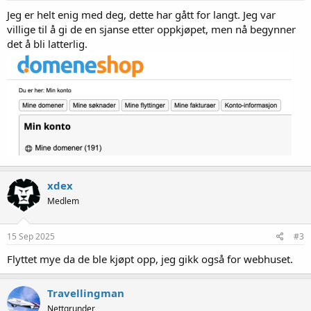
r
:
Jeg er helt enig med deg, dette har gått for langt. Jeg var
villige til å gi de en sjanse etter oppkjøpet, men nå begynner
det å bli latterlig.
xdex
Medlem
15 Sep 2025
#3
Flyttet mye da de ble kjøpt opp, jeg gikk også for webhuset.
Travellingman
Nettgrunder