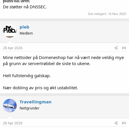
plass ila. året.
De støtter nå DNSSEC.
Sist redigert:
16 Nov 2025
pleb
Medlem
28 Apr 2026
#8
Mine nettsider på Domeneshop har nå vært nede veldig mye
på grunn av servertrøbbel de siste to ukene.
Helt fullstendig galskap.
Nær dobling av pris og økt ustabilitet.
Travellingman
Nettgrunder
28 Apr 2026
#9