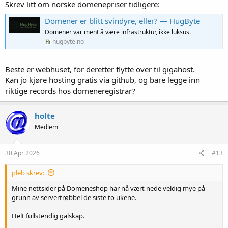
Skrev litt om norske domenepriser tidligere:
Domener er blitt svindyre, eller? — HugByte
Domener var ment å være infrastruktur, ikke luksus.
hugbyte.no
Beste er webhuset, for deretter flytte over til gigahost.
Kan jo kjøre hosting gratis via github, og bare legge inn
riktige records hos domeneregistrar?
holte
Medlem
30 Apr 2026
#13
pleb skrev:
Mine nettsider på Domeneshop har nå vært nede veldig mye på
grunn av servertrøbbel de siste to ukene.
Helt fullstendig galskap.