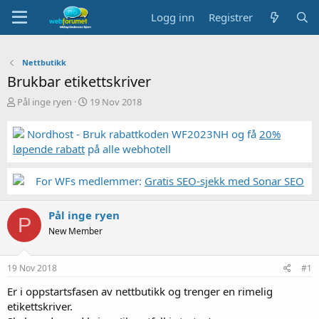
Logg inn
Registrer
Nettbutikk
Brukbar etikettskriver
T
S
Pål inge ryen
19 Nov 2018
r
t
å
a
Nordhost - Bruk rabattkoden WF2023NH og få
20%
d
r
løpende rabatt
på alle webhotell
s
t
t
d
a
a
For WFs medlemmer:
Gratis SEO-sjekk med Sonar SEO
r
t
t
o
Pål inge ryen
e
P
r
New Member
19 Nov 2018
#1
Er i oppstartsfasen av nettbutikk og trenger en rimelig
etikettskriver.