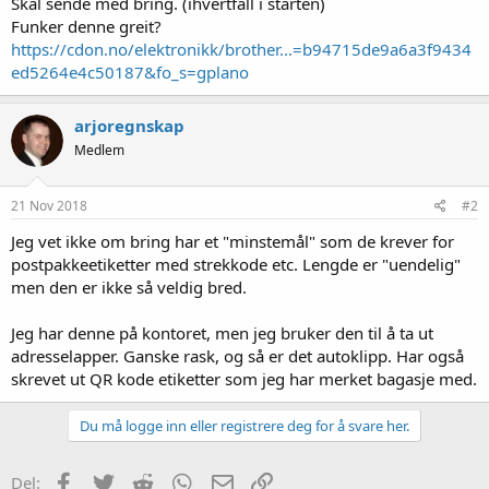
Skal sende med bring. (ihvertfall i starten)
Funker denne greit?
https://cdon.no/elektronikk/brother...=b94715de9a6a3f9434
ed5264e4c50187&fo_s=gplano
arjoregnskap
Medlem
21 Nov 2018
#2
Jeg vet ikke om bring har et "minstemål" som de krever for
postpakkeetiketter med strekkode etc. Lengde er "uendelig"
men den er ikke så veldig bred.
Jeg har denne på kontoret, men jeg bruker den til å ta ut
adresselapper. Ganske rask, og så er det autoklipp. Har også
skrevet ut QR kode etiketter som jeg har merket bagasje med.
Du må logge inn eller registrere deg for å svare her.
Facebook
Twitter
Reddit
WhatsApp
E-post
Link
Del: