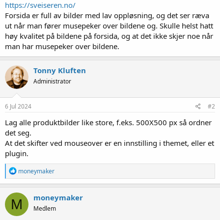
https://sveiseren.no/
Forsida er full av bilder med lav oppløsning, og det ser ræva
ut når man fører musepeker over bildene og. Skulle helst hatt
høy kvalitet på bildene på forsida, og at det ikke skjer noe når
man har musepeker over bildene.
Tonny Kluften
Administrator
6 Jul 2024
#2
Lag alle produktbilder like store, f.eks. 500X500 px så ordner
det seg.
At det skifter ved mouseover er en innstilling i themet, eller et
plugin.
R
moneymaker
e
a
k
moneymaker
M
s
Medlem
j
o