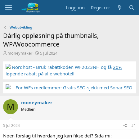
Logg inn
Registrer
Webutvikling
Dårlig oppløsning på thumbnails,
WP/Woocommerce
T
S
moneymaker
5 Jul 2024
r
t
å
a
Nordhost - Bruk rabattkoden WF2023NH og få
20%
d
r
løpende rabatt
på alle webhotell
s
t
t
d
a
a
For WFs medlemmer:
Gratis SEO-sjekk med Sonar SEO
r
t
t
o
moneymaker
e
M
r
Medlem
5 Jul 2024
#1
Noen forslag til hvordan jeg kan fikse det? Sida mi: