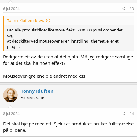
n
e
6 Jul 2024
#3
r
:
Tonny Kluften skrev:
Lag alle produktbilder like store, f.eks. 500X500 px så ordner det
seg.
At det skifter ved mouseover er en innstilling i themet, eller et
plugin.
Redigerte ett av de uten at det hjalp. Må jeg redigere samtlige
for at det skal ha noen effekt?
Mouseover-greiene ble endret med css.
Tonny Kluften
Administrator
8 Jul 2024
#4
Det skal hjelpe med ett. Sjekk at produktet bruker fullstørrelse
på bildene.