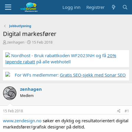
Logg inn
Registrer
Jobbutlysning
Digital markesfører
T
S
zenhagen
15 Feb 2018
r
t
å
a
Nordhost - Bruk rabattkoden WF2023NH og få
20%
d
r
løpende rabatt
på alle webhotell
s
t
t
d
a
a
For WFs medlemmer:
Gratis SEO-sjekk med Sonar SEO
r
t
t
o
zenhagen
e
r
Medlem
15 Feb 2018
#1
www.zendesign.no
søker en dyktig og resultatorientert digital
markedsfører/grafisk designer på deltid.