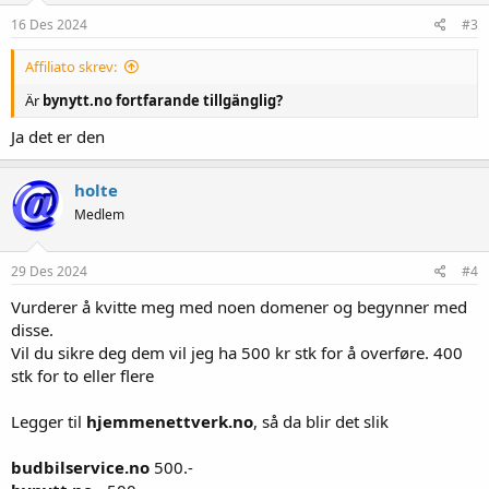
16 Des 2024
#3
Affiliato skrev:
Är
bynytt.no fortfarande tillgänglig?
Ja det er den
holte
Medlem
29 Des 2024
#4
Vurderer å kvitte meg med noen domener og begynner med
disse.
Vil du sikre deg dem vil jeg ha 500 kr stk for å overføre. 400
stk for to eller flere
Legger til
hjemmenettverk.no
, så da blir det slik
budbilservice.no
500.-