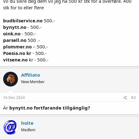
Vil du sikre deg dem vil jeg ha 500 kr stk for å overføre. 400
stk for to eller flere
budbilservice.no
500.-
bynytt.no
- 500.-
oink.no
- 500.-
parsell.no
500 .-
plommer.no
– 500.-
Poesia.no kr
- 500.-
vitsene.no
kr - 500.-
Affiliato
New Member
16 Des 2024
#2
Är
bynytt.no fortfarande tillgänglig?
holte
Medlem