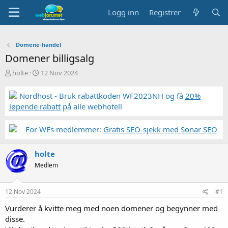
Logg inn
Registrer
Domene-handel
Domener billigsalg
T
S
holte
12 Nov 2024
r
t
å
a
Nordhost - Bruk rabattkoden WF2023NH og få
20%
d
r
løpende rabatt
på alle webhotell
s
t
t
d
a
a
For WFs medlemmer:
Gratis SEO-sjekk med Sonar SEO
r
t
t
o
holte
e
r
Medlem
12 Nov 2024
#1
Vurderer å kvitte meg med noen domener og begynner med
disse.