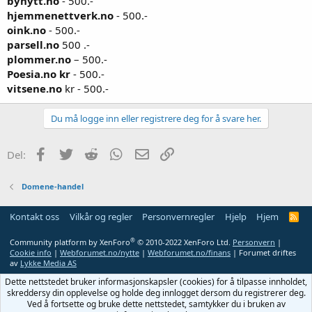
bynytt.no
- 500.-
hjemmenettverk.no
- 500.-
oink.no
- 500.-
parsell.no
500 .-
plommer.no
– 500.-
Poesia.no kr
- 500.-
vitsene.no
kr - 500.-
Du må logge inn eller registrere deg for å svare her.
Facebook
Twitter
Reddit
WhatsApp
E-post
Link
Del:
Domene-handel
Kontakt oss
Vilkår og regler
Personvernregler
Hjelp
Hjem
R
S
S
®
Community platform by XenForo
© 2010-2022 XenForo Ltd.
Personvern
|
Cookie info
|
Webforumet.no/nytte
|
Webforumet.no/finans
| Forumet driftes
av
Lykke Media AS
Dette nettstedet bruker informasjonskapsler (cookies) for å tilpasse innholdet,
skreddersy din opplevelse og holde deg innlogget dersom du registrerer deg.
Ved å fortsette og bruke dette nettstedet, samtykker du i bruken av