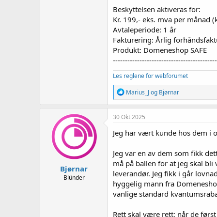
Beskyttelsen aktiveras for:
Kr. 199,- eks. mva per månad (
Avtaleperiode: 1 år
Fakturering: Årlig forhåndsfak
Produkt: Domeneshop SAFE
-------------------------------------------
Les reglene for webforumet
R
Marius_J
og
Bjørnar
e
a
k
30 Okt 2025
s
j
Jeg har vært kunde hos dem i ov
o
n
Jeg var en av dem som fikk det
e
r
må på ballen for at jeg skal bli
Bjørnar
:
leverandør. Jeg fikk i går lovn
Blünder
hyggelig mann fra Domeneshop 
vanlige standard kvantumsrabat
Rett skal være rett; når de førs