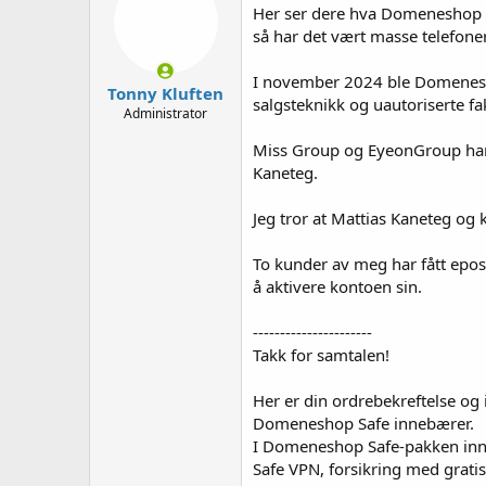
e
Her ser dere hva Domeneshop dr
r
så har det vært masse telefon
I november 2024 ble Domeneshop
Tonny Kluften
salgsteknikk og uautoriserte fa
Administrator
Miss Group og EyeonGroup har la
Kaneteg.
Jeg tror at Mattias Kaneteg og 
To kunder av meg har fått epos
å aktivere kontoen sin.
----------------------
Takk for samtalen!
Her er din ordrebekreftelse og
Domeneshop Safe innebærer.
I Domeneshop Safe-pakken inng
Safe VPN, forsikring med grati