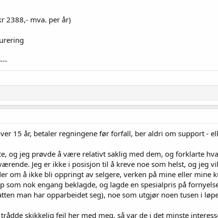
kr 2388,- mva. per år)
turering
---
er 15 år, betaler regningene før forfall, ber aldri om support - e
te, og jeg prøvde å være relativt saklig med dem, og forklarte h
 værende. Jeg er ikke i posisjon til å kreve noe som helst, og jeg v
ader om å ikke bli oppringt av selgere, verken på mine eller mine
som nok engang beklagde, og lagde en spesialpris på fornyelse
ten man har opparbeidet seg), noe som utgjør noen tusen i løpet
t trådde skikkelig feil her med meg, så var de i det minste interess