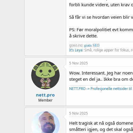
forbli kunde videre, uten krav o
Så får vi se hvordan veien blir 
PS: Før moralpolitiet evt komm
å skrive dette.
gseo.no:
gratis SEO
It’s Leya
: Små, rolige apper for fokus, r
5 Nov 2025
Wow. Interessant. Jeg har noe
steget en del ja.. Ikke bra om d
NETT.PRO -> Profesjonelle nettsider til 
nett.pro
Member
5 Nov 2025
Helt tragisk at nå også domenesh
småtteri igjen, og det skal ogs