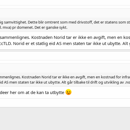
årlig samvittighet. Dette blir omtrent som med drivstoff, det er statens som s
l. mva) pr domenet. Det er ganske sykt.
ammenlignes. Kostnaden Norid tar er ikke en avgift, men en kostna
ccTLD. Norid er et statlig eid AS men staten tar ikke ut ubytte. Alt g
enlignes. Kostnaden Norid tar er ikke en avgift, men en kostnad for infrastr
id AS men staten tar ikke ut ubytte. Alt går tilbake til drift og utvikling av .no
 ideer her om at de kan ta utbytte