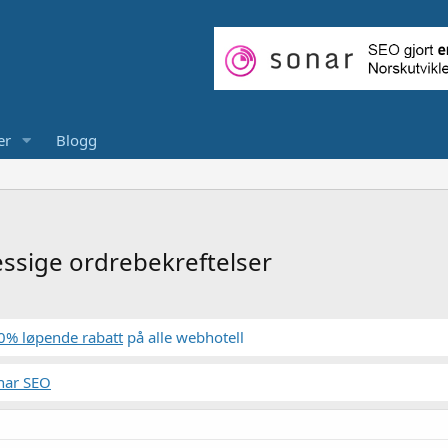
er
Blogg
sige ordrebekreftelser
0% løpende rabatt
på alle webhotell
nar SEO