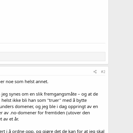
#2
ller noe som helst annet.
va jeg synes om en slik fremgangsmåte – og at de
il helst ikke bli han som "truer" med å bytte
 kunders domener, og jeg ble i dag oppringt av en
r av .no-domener for fremtiden (utover den
 av et år.
ert i å ordne opp, og gjøre det de kan for at jeg skal