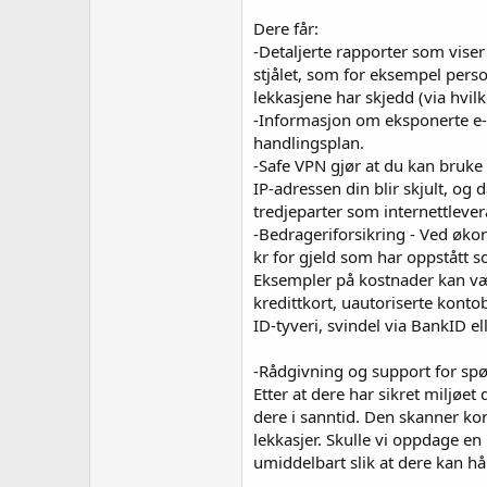
Dere får:
-Detaljerte rapporter som viser
stjålet, som for eksempel perso
lekkasjene har skjedd (via hvilk
-Informasjon om eksponerte e-
handlingsplan.
-Safe VPN gjør at du kan bruke i
IP-adressen din blir skjult, og
tredjeparter som internettlever
-Bedrageriforsikring - Ved øko
kr for gjeld som har oppstått s
Eksempler på kostnader kan væ
kredittkort, uautoriserte kontob
ID-tyveri, svindel via BankID e
-Rådgivning og support for sp
Etter at dere har sikret miljøet 
dere i sanntid. Den skanner ko
lekkasjer. Skulle vi oppdage en n
umiddelbart slik at dere kan h