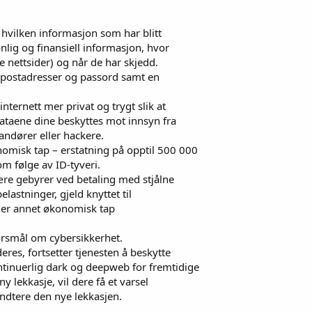
 hvilken informasjon som har blitt
nlig og finansiell informasjon, hvor
e nettsider) og når de har skjedd.
postadresser og passord samt en
nternett mer privat og trygt slik at
 dataene dine beskyttes mot innsyn fra
andører eller hackere.
nomisk tap – erstatning på opptil 500 000
om følge av ID-tyveri.
re gebyrer ved betaling med stjålne
elastninger, gjeld knyttet til
ller annet økonomisk tap
ørsmål om cybersikkerhet.
deres, fortsetter tjenesten å beskytte
ntinuerlig dark og deepweb for fremtidige
y lekkasje, vil dere få et varsel
åndtere den nye lekkasjen.