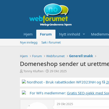
Hjem
Forum
Nytt innhold
Medlemm
Nye innlegg
Søk i forumet
Hjem
Forum
Webforumet
Generell snakk
Domeneshop sender ut urettmes
T
S
Tonny Kluften
29 Okt 2025
r
t
å
a
Nordhost - Bruk rabattkoden WF2023NH og få
2
d
r
s
t
t
For WFs medlemmer:
d
Gratis SEO-sjekk med So
a
a
r
t
29 Okt 2025
t
o