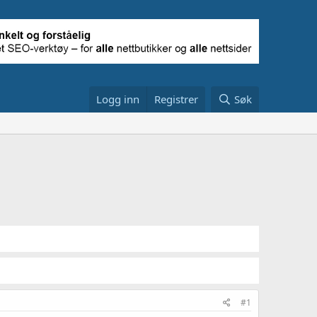
Logg inn
Registrer
Søk
#1