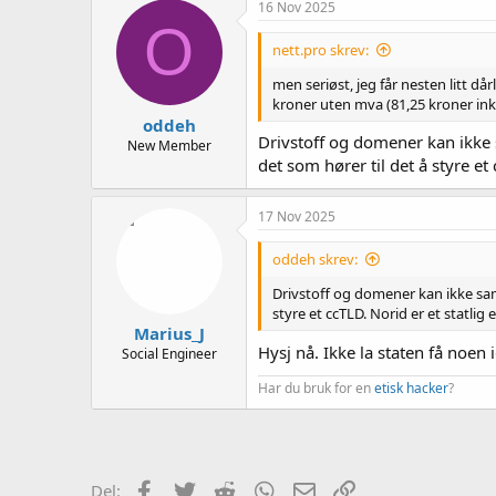
16 Nov 2025
O
nett.pro skrev:
men seriøst, jeg får nesten litt d
kroner uten mva (81,25 kroner ink
oddeh
Drivstoff og domener kan ikke s
New Member
det som hører til det å styre et 
17 Nov 2025
oddeh skrev:
Drivstoff og domener kan ikke samm
styre et ccTLD. Norid er et statlig e
Marius_J
Hysj nå. Ikke la staten få noen
Social Engineer
Har du bruk for en
etisk hacker
?
Facebook
Twitter
Reddit
WhatsApp
E-post
Link
Del: