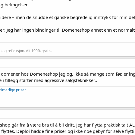
g betingelser.
videre – men de snudde et ganske begredelig inntrykk for min del i 
er: Jeg har ingen bindinger til Domeneshop annet enn et normalt 
o og refleksjon. Alt 100% gratis.
n domener hos Domeneshop jeg og, ikke så mange som før, er in
e i tillegg starter med agressive salgsteknikker..
rimerlige priser
op går fra å være bra til å bli dritt. Jeg har flytta praktisk talt
å flyttes. Deploi hadde fine priser og ikke noe gebyr for selve fl