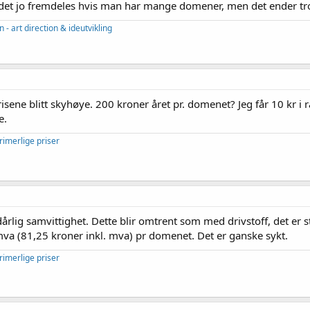
er det jo fremdeles hvis man har mange domener, men det ender tr
 - art direction & ideutvikling
risene blitt skyhøye. 200 kroner året pr. domenet? Jeg får 10 kr i r
e.
rimerlige priser
t dårlig samvittighet. Dette blir omtrent som med drivstoff, det er
mva (81,25 kroner inkl. mva) pr domenet. Det er ganske sykt.
rimerlige priser