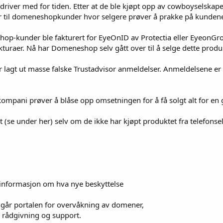
iver med for tiden. Etter at de ble kjøpt opp av cowboyselskape
er til domeneshopkunder hvor selgere prøver å prakke på kundene
-kunder ble fakturert for EyeOnID av Protectia eller EyeonGroup
kturaer. Nå har Domeneshop selv gått over til å selge dette produ
gt ut masse falske Trustadvisor anmeldelser. Anmeldelsene er lag
kompani prøver å blåse opp omsetningen for å få solgt alt for en g
t (se under her) selv om de ikke har kjøpt produktet fra telefon
 informasjon om hva nye beskyttelse
år portalen for overvåkning av domener,
s rådgivning og support.