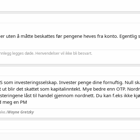
jer uten å måtte beskattes før pengene heves fra konto. Egentl
nnlegg legges døde. Henvendelser vil ikke bli besvart.
 som investeringsselskap. Invester penge dine fornuftig. Null sk
et ut blir det skattet som kapitalinntekt. Mye bedre enn OTP. Nor
steringene låst til handel gjennom nordnett. Du kan f.eks ikke kjøp
nd meg en PM
ake./
Wayne Gretzky