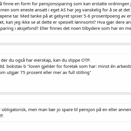
 å finne en form for pensjonssparing som kan erstatte ordningen 
 men som eneste ansatt i eget AS har jeg vanskelig for å se at d
pene tar. Med tanke på at gebyret spiser 5-6 prosentpoeng av en
t, kan jeg ikke se at dette er spesielt lønnsomt? Hva gjør dere an
g sparing i aksjefond? Eller finnes det noen tilbydere som har en m
 der du også har eierskap, kan du slippe OTP.
edd. bokstav b "loven gjelder for foretak som har: minst én arbeid
om utgjør 75 prosent eller mer av full stilling"
 er obligatorisk, men man bør jo spare til pensjon på en eller anne
P.