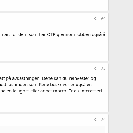
#4
ig smart for dem som har OTP gjennom jobben også å
#5
att på avkastningen. Dene kan du reinvester og
dnett løsningen som René beskriver er også en
e en leilighet eller annet morro. Er du interessert
#6