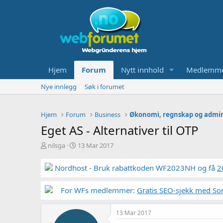
Hjem
Forum
Nytt innhold
Medlemm
Nye innlegg
Søk i forumet
Hjem
Forum
Business
Økonomi, regnskap og admin
Eget AS - Alternativer til OTP
T
S
nilsga
13 Mar 2017
r
t
å
a
Nordhost - Bruk rabattkoden WF2023NH og få
2
d
r
s
t
t
For WFs medlemmer:
d
Gratis SEO-sjekk med So
a
a
r
t
13 Mar 2017
t
o