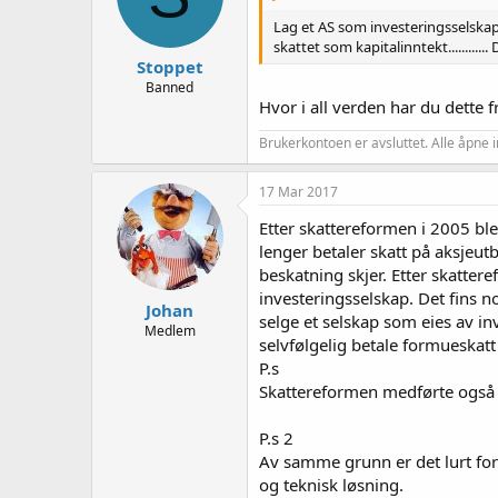
Lag et AS som investeringsselskap.
skattet som kapitalinntekt.........
Stoppet
Banned
Hvor i all verden har du dette f
Brukerkontoen er avsluttet. Alle åpne i
17 Mar 2017
Etter skattereformen i 2005 ble
lenger betaler skatt på aksjeutb
beskatning skjer. Etter skatte
investeringsselskap. Det fins 
Johan
selge et selskap som eies av in
Medlem
selvfølgelig betale formueskatt
P.s
Skattereformen medførte også a
P.s 2
Av samme grunn er det lurt for
og teknisk løsning.