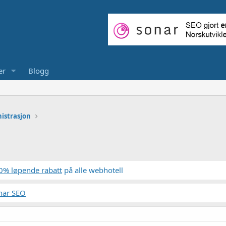
er
Blogg
istrasjon
0% løpende rabatt
på alle webhotell
nar SEO