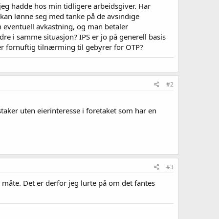
jeg hadde hos min tidligere arbeidsgiver. Har
et kan lønne seg med tanke på de avsindige
 eventuell avkastning, og man betaler
dre i samme situasjon? IPS er jo på generell basis
er fornuftig tilnærming til gebyrer for OTP?
#2
staker uten eierinteresse i foretaket som har en
#3
n måte. Det er derfor jeg lurte på om det fantes