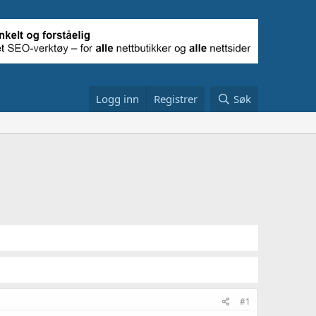
Logg inn
Registrer
Søk
#1