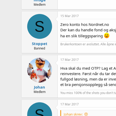
Medlem
15 Mar 2017
S
Zero konto hos Nordnet.no
Der kan du handle fond og aks
ha en slik tilleggsparing
Stoppet
Brukerkontoen er avsluttet. Alle åpne i
Banned
17 Mar 2017
Hva skal du med OTP? Lag et AS
reinvestere. Først når du tar d
fullgod løsning, men da er inve
et bra pensjonsopplegg så se
Johan
Medlem
You miss 100% of the shots you don't t
17 Mar 2017
S
Johan skrev: