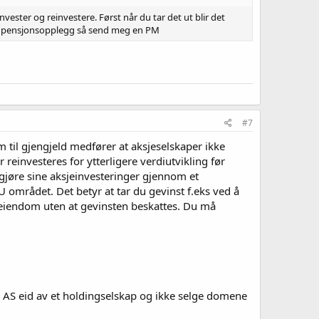
ester og reinvestere. Først når du tar det ut blir det
et bra pensjonsopplegg så send meg en PM
#7
m til gjengjeld medfører at aksjeselskaper ikke
 reinvesteres for ytterligere verdiutvikling før
gjøre sine aksjeinvesteringer gjennom et
 området. Det betyr at tar du gevinst f.eks ved å
ks eiendom uten at gevinsten beskattes. Du må
m AS eid av et holdingselskap og ikke selge domene