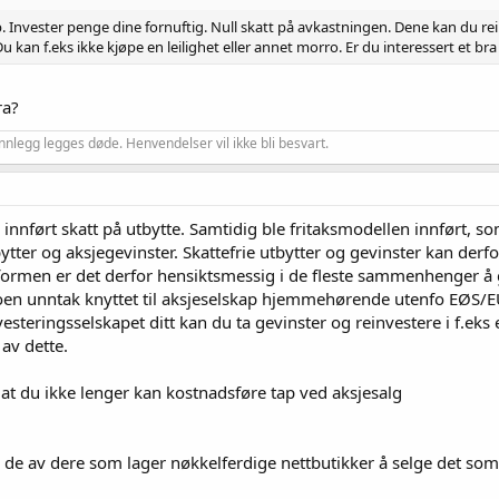
 Invester penge dine fornuftig. Null skatt på avkastningen. Dene kan du reinv
... Du kan f.eks ikke kjøpe en leilighet eller annet morro. Er du interessert 
ra?
nnlegg legges døde. Henvendelser vil ikke bli besvart.
 innført skatt på utbytte. Samtidig ble fritaksmodellen innført, so
ytter og aksjegevinster. Skattefrie utbytter og gevinster kan derfor
reformen er det derfor hensiktsmessig i de fleste sammenhenger å 
noen unntak knyttet til aksjeselskap hjemmehørende utenfo EØS/EU
vesteringsselskapet ditt kan du ta gevinster og reinvestere i f.e
 av dette.
t du ikke lenger kan kostnadsføre tap ved aksjesalg
 de av dere som lager nøkkelferdige nettbutikker å selge det so