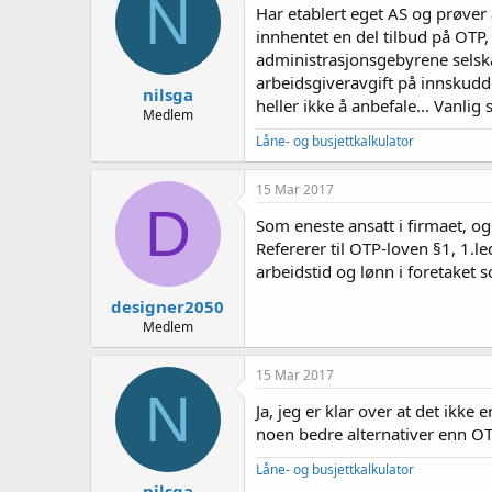
N
e
Har etablert eget AS og prøver
r
innhentet en del tilbud på OTP,
administrasjonsgebyrene selska
arbeidsgiveravgift på innskudde
nilsga
heller ikke å anbefale... Vanli
Medlem
Låne- og busjettkalkulator
15 Mar 2017
D
Som eneste ansatt i firmaet, og
Refererer til OTP-loven §1, 1.l
arbeidstid og lønn i foretaket s
designer2050
Medlem
15 Mar 2017
N
Ja, jeg er klar over at det ikke
noen bedre alternativer enn OT
Låne- og busjettkalkulator
nilsga