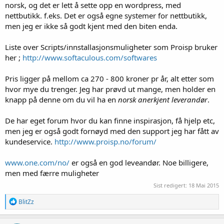
norsk, og det er lett å sette opp en wordpress, med
nettbutikk. f.eks. Det er også egne systemer for nettbutikk,
men jeg er ikke så godt kjent med den biten enda.
Liste over Scripts/innstallasjonsmuligheter som Proisp bruker
her ;
http://www.softaculous.com/softwares
Pris ligger på mellom ca 270 - 800 kroner pr år, alt etter som
hvor mye du trenger. Jeg har prøvd ut mange, men holder en
knapp på denne om du vil ha en
norsk anerkjent leverandør
.
De har eget forum hvor du kan finne inspirasjon, få hjelp etc,
men jeg er også godt fornøyd med den support jeg har fått av
kundeservice.
http://www.proisp.no/forum/
www.one.com/no/
er også en god leveandør. Noe billigere,
men med færre muligheter
Sist redigert:
18 Mai 2015
R
BlitZz
e
a