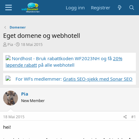
Logg inn
Registrer
Domener
Eget domene og webhotell
T
S
Pia
18 Mai 2015
r
t
å
a
Nordhost - Bruk rabattkoden WF2023NH og få
20%
d
r
løpende rabatt
på alle webhotell
s
t
t
d
a
a
For WFs medlemmer:
Gratis SEO-sjekk med Sonar SEO
r
t
t
o
Pia
e
r
New Member
18 Mai 2015
#1
hei!