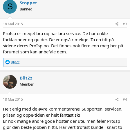
k
Stoppet
S
s
Banned
j
o
n
e
18 Mai 2015
#3
r
:
ProIsp er meget bra og har bra service. De har enkle
forklaringer og guider. De er også rimelige. Ta en titt på
sidene deres ProIsp.no. Det finnes nok flere enn meg her på
forumet som kan anbefale dem.
R
BlitZz
e
a
k
BlitZz
s
Member
j
o
n
e
18 Mai 2015
#4
r
:
Helt enig med de øvre kommentarene! Supporten, servicen,
prisen og oppe-tiden er helt fantastisk!
Er nok mange andre gode hoster der ute, men føler ProIsp
gjør den beste jobben hittil. Har vert trofast kunde i snart to