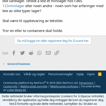
leie varelager. Tenkte å leie et minilager hos f.eks.
123minilager
eller noen andre - noen som har erfaringer med
leie av slike typer lager?
Skal være til oppbevaring av tekstiler.
Tror en eller to containere skal holde.
Du må logge inn eller registrere deg for å svare her.
Facebook
Twitter
Reddit
WhatsApp
E-post
Link
Del:
Generell business
Kontakt oss
Vilkår og regler
Personvernregler
Hjelp
Hjem
R
S
S
®
Community platform by XenForo
© 2010-2022 XenForo Ltd.
Personvern
|
Cookie info
|
Webforumet.no/nytte
|
Webforumet.no/finans
| Forumet driftes
av
Lykke Media AS
Dette nettstedet bruker informasjonskapsler (cookies) for å tilpasse innholdet,
skreddersy din opplevelse og holde deg innlogget dersom du registrerer deg.
Ved å fortsette og bruke dette nettstedet, samtykker du i bruken av