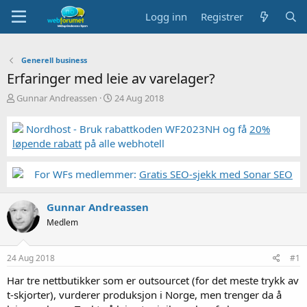
Logg inn
Registrer
Generell business
Erfaringer med leie av varelager?
T
S
Gunnar Andreassen
24 Aug 2018
r
t
å
a
Nordhost - Bruk rabattkoden WF2023NH og få
20%
d
r
løpende rabatt
på alle webhotell
s
t
t
d
a
a
For WFs medlemmer:
Gratis SEO-sjekk med Sonar SEO
r
t
t
o
Gunnar Andreassen
e
r
Medlem
24 Aug 2018
#1
Har tre nettbutikker som er outsourcet (for det meste trykk av
t-skjorter), vurderer produksjon i Norge, men trenger da å