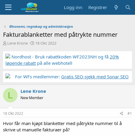
Logg inn
Registrer
Økonomi, regnskap og administrasjon
Fakturablanketter med påtrykte nummer
T
S
Lene Krone
18 Okt 2022
r
t
å
a
Nordhost - Bruk rabattkoden WF2023NH og få
20%
d
r
løpende rabatt
på alle webhotell
s
t
t
d
a
a
For WFs medlemmer:
Gratis SEO-sjekk med Sonar SEO
r
t
t
o
Lene Krone
e
L
r
New Member
18 Okt 2022
#1
Hvor får man kjøpt blanketter med påtrykte nummer til å
skrive ut manuelle fakturaer på?