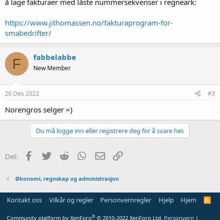
å lage fakturaer med låste nummersekvenser i regneark:
https://www.jithomassen.no/fakturaprogram-for-
smabedrifter/
fabbelabbe
F
New Member
26 Des 2022
#3
Norengros selger =)
Du må logge inn eller registrere deg for å svare her.
Facebook
Twitter
Reddit
WhatsApp
E-post
Link
Del:
Økonomi, regnskap og administrasjon
Kontakt oss
Vilkår og regler
Personvernregler
Hjelp
Hjem
R
S
S
®
Community platform by XenForo
© 2010-2022 XenForo Ltd.
Personvern
|