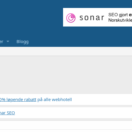
er
Blogg
0% løpende rabatt
på alle webhotell
nar SEO