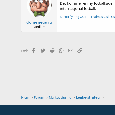
e
Det kommer en ny fotballside i
r
internasjonal fotball.
Kontorflytting Oslo
- -
Thaimassasje Os
domeneguru
Medlem
Facebook
Twitter
Reddit
WhatsApp
E-post
Link
Del:
Hjem
Forum
Markedsføring
Lenke-strategi