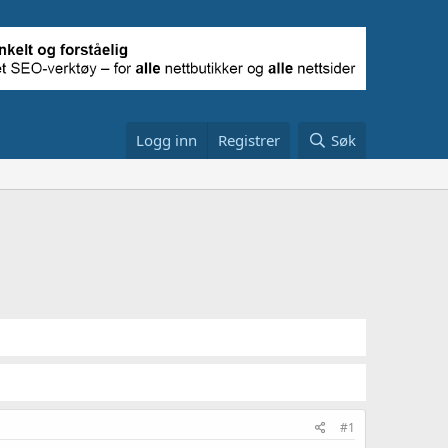
Logg inn
Registrer
Søk
#1