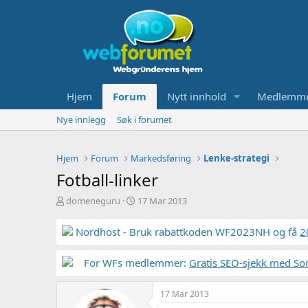
Hjem
Forum
Nytt innhold
Medlemm
Nye innlegg
Søk i forumet
Hjem
Forum
Markedsføring
Lenke-strategi
Fotball-linker
T
S
domeneguru
17 Mar 2013
r
t
å
a
Nordhost - Bruk rabattkoden WF2023NH og få
2
d
r
s
t
t
For WFs medlemmer:
d
Gratis SEO-sjekk med So
a
a
r
t
17 Mar 2013
t
o