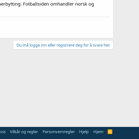
nerbytting. Fotballsiden omhandler norsk og
Du må logge inn eller registrere deg for å svare her.
oss
Vilkår og regler
Personvernregler
Hjelp
Hjem
R
S