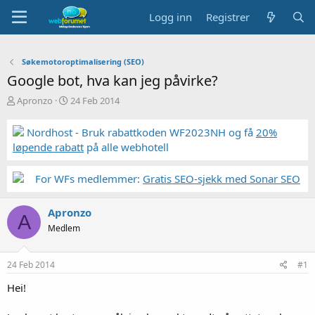
Logg inn
Registrer
Søkemotoroptimalisering (SEO)
Google bot, hva kan jeg påvirke?
T
S
Apronzo
24 Feb 2014
r
t
å
a
Nordhost - Bruk rabattkoden WF2023NH og få
20%
d
r
løpende rabatt
på alle webhotell
s
t
t
d
a
a
For WFs medlemmer:
Gratis SEO-sjekk med Sonar SEO
r
t
t
o
Apronzo
e
A
r
Medlem
24 Feb 2014
#1
Hei!