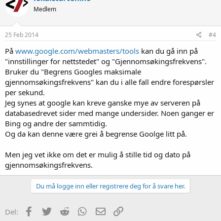
Medlem
25 Feb 2014
#4
På
www.google.com/webmasters/tools
kan du gå inn på
"innstillinger for nettstedet" og "Gjennomsøkingsfrekvens".
Bruker du "Begrens Googles maksimale
gjennomsøkingsfrekvens" kan du i alle fall endre forespørsler
per sekund.
Jeg synes at google kan kreve ganske mye av serveren på
databasedrevet sider med mange undersider. Noen ganger er
Bing og andre der sammtidig.
Og da kan denne være grei å begrense Goolge litt på.
Men jeg vet ikke om det er mulig å stille tid og dato på
gjennomsøkingsfrekvens.
Du må logge inn eller registrere deg for å svare her.
Facebook
Twitter
Reddit
WhatsApp
E-post
Link
Del: