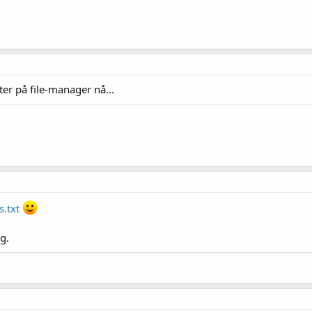
ter på file-manager nå...
.txt
g.