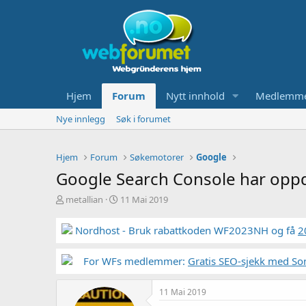
Hjem
Forum
Nytt innhold
Medlemm
Nye innlegg
Søk i forumet
Hjem
Forum
Søkemotorer
Google
Google Search Console har oppda
T
S
metallian
11 Mai 2019
r
t
å
a
Nordhost - Bruk rabattkoden WF2023NH og få
2
d
r
s
t
t
For WFs medlemmer:
d
Gratis SEO-sjekk med So
a
a
r
t
11 Mai 2019
t
o