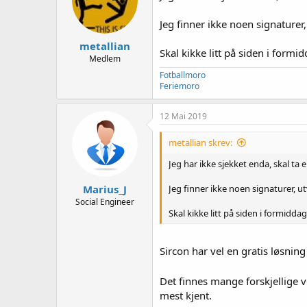
o
n
Jeg finner ikke noen signaturer,
e
r
metallian
:
Skal kikke litt på siden i formid
Medlem
Fotballmoro
Feriemoro
12 Mai 2019
metallian skrev:
Jeg har ikke sjekket enda, skal ta 
Marius_J
Jeg finner ikke noen signaturer, ut
Social Engineer
Skal kikke litt på siden i formiddag
Sircon har vel en gratis løsning
Det finnes mange forskjellige v
mest kjent.