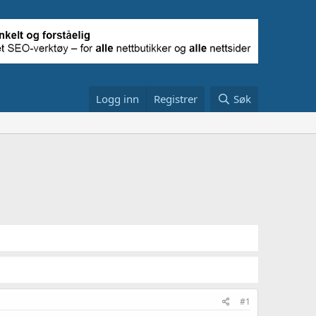
Logg inn
Registrer
Søk
#1