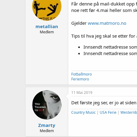
e
Får denne på mail-dukket opp f
r
noe rett før 4.mai heller som s
Gjelder
www.matmoro.no
metallian
Medlem
Tips til hva jeg skal se etter for
Innsendt nettadresse s
Innsendt nettadresse som 
Fotballmoro
Feriemoro
11 Mai 2019
Det første jeg ser, er jo at side
Country Music
|
USA Ferie
|
Westernb
Zmarty
Medlem