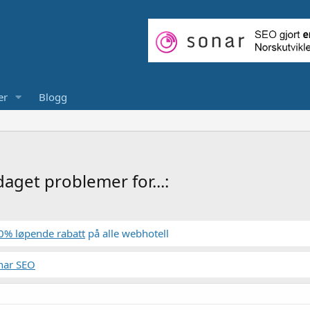
er
Blogg
get problemer for...:
0% løpende rabatt
på alle webhotell
nar SEO