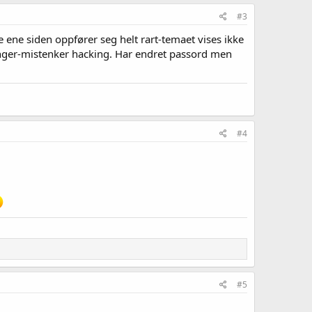
#3
 ene siden oppfører seg helt rart-temaet vises ikke
llinger-mistenker hacking. Har endret passord men
#4
#5