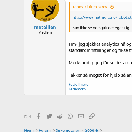
Tonny Kluften skrev:
http://www.matmoro.no/robots.t
metallian
Kan ikke se noe galt der egentlig.
Medlem
Hm- jeg sjekket analytics nå og 
standardinnstillinger og fikse t
Merksnodig- jeg får se det an o
Takker så meget for hjelp sålan
Fotballmoro
Feriemoro
Facebook
Twitter
Reddit
WhatsApp
E-post
Link
Del:
Hjem
Forum
Søkemotorer
Google