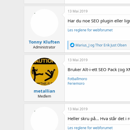
13 Mai 2019
Har du noe SEO plugin eller li
Les reglene for webforumet
Tonny Kluften
R
Marius_J
og
Thor Erik Just Olsen
Administrator
e
a
k
13 Mai 2019
s
j
Bruker Alt-i-ett SEO Pack (og X
o
n
Fotballmoro
e
Feriemoro
r
metallian
:
Medlem
13 Mai 2019
Heller skru på... Hva står det i 
Les reglene for webforumet