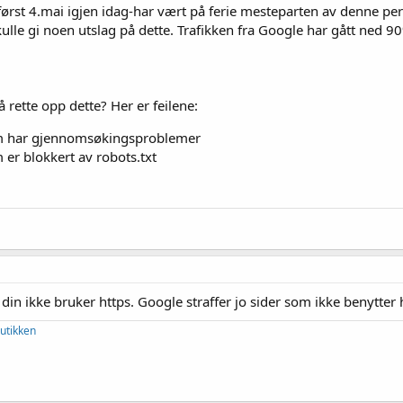
ørst 4.mai igjen idag-har vært på ferie mesteparten av denne peri
kulle gi noen utslag på dette. Trafikken fra Google har gått ned 9
 å rette opp dette? Her er feilene:
om har gjennomsøkingsproblemer
er blokkert av robots.txt
n din ikke bruker https. Google straffer jo sider som ikke benytter h
utikken