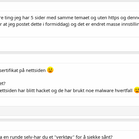
rre ting-jeg har 5 sider med samme temaet og uten https og denne
er at jeg postet dette i formiddag) og det er endret masse innsti
sertifikat på nettsiden
et?
 nettsiden har blitt hacket og de har brukt noe malware hvertfall
ta en runde selv-har du et "verktøy" for å sjekke sånt?