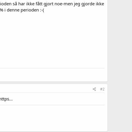
oden så har ikke fått gjort noe-men jeg gjorde ikke
0% i denne perioden :-(
#2
ttps...