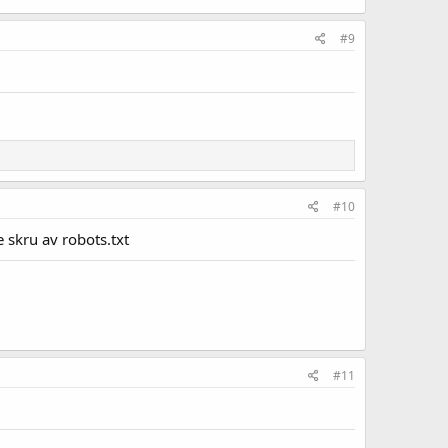
#9
#10
e skru av robots.txt
#11