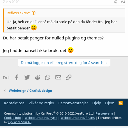
7 Jan 2020
#4
Reflexs skrev:
Hei ja, helt enig! Eller så må du stole på den du får det fra.. jeg har
betalt penger
Du har betalt penger for nulled plugins og themes?
Jeg hadde uansett ikke brukt det
Du må logge inn eller registrere deg for å svare her.
Facebook
Twitter
Reddit
WhatsApp
E-post
Link
Del:
Webdesign / Grafisk design
Kontakt oss
Vilkår og regler
Personvernregler
Hjelp
Hjem
R
S
S
®
Community platform by XenForo
© 2010-2022 XenForo Ltd.
Personvern
|
Cookie info
|
Webforumet.no/nytte
|
Webforumet.no/finans
| Forumet driftes
av
Lykke Media AS