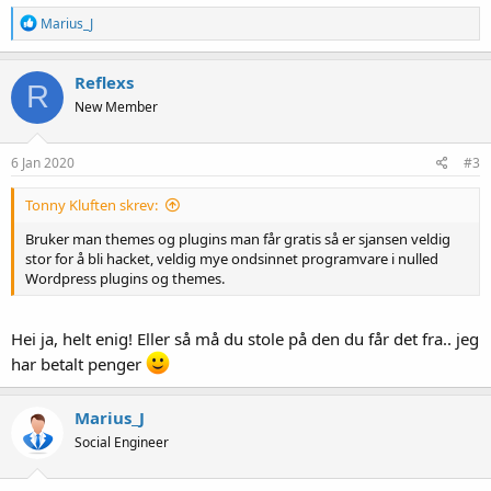
R
Marius_J
e
a
k
Reflexs
R
s
New Member
j
o
n
e
6 Jan 2020
#3
r
:
Tonny Kluften skrev:
Bruker man themes og plugins man får gratis så er sjansen veldig
stor for å bli hacket, veldig mye ondsinnet programvare i nulled
Wordpress plugins og themes.
Hei ja, helt enig! Eller så må du stole på den du får det fra.. jeg
har betalt penger
Marius_J
Social Engineer