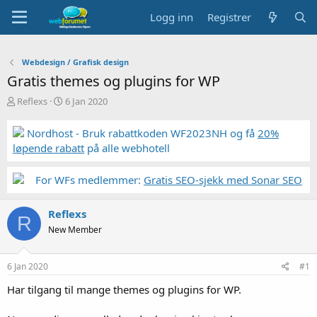
Logg inn
Registrer
Webdesign / Grafisk design
Gratis themes og plugins for WP
T
S
Reflexs
6 Jan 2020
r
t
å
a
Nordhost - Bruk rabattkoden WF2023NH og få
20%
d
r
løpende rabatt
på alle webhotell
s
t
t
d
a
a
For WFs medlemmer:
Gratis SEO-sjekk med Sonar SEO
r
t
t
o
Reflexs
e
R
r
New Member
6 Jan 2020
#1
Har tilgang til mange themes og plugins for WP.