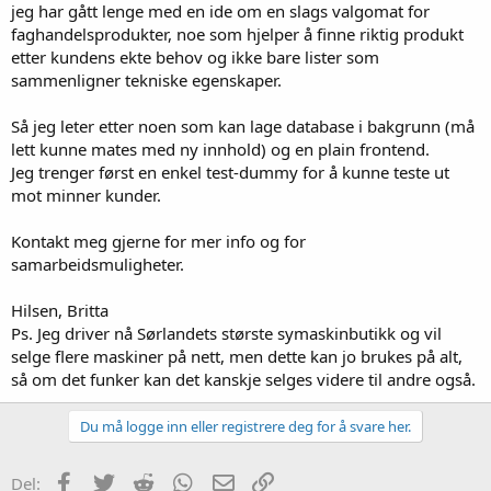
jeg har gått lenge med en ide om en slags valgomat for
faghandelsprodukter, noe som hjelper å finne riktig produkt
etter kundens ekte behov og ikke bare lister som
sammenligner tekniske egenskaper.
Så jeg leter etter noen som kan lage database i bakgrunn (må
lett kunne mates med ny innhold) og en plain frontend.
Jeg trenger først en enkel test-dummy for å kunne teste ut
mot minner kunder.
Kontakt meg gjerne for mer info og for
samarbeidsmuligheter.
Hilsen, Britta
Ps. Jeg driver nå Sørlandets største symaskinbutikk og vil
selge flere maskiner på nett, men dette kan jo brukes på alt,
så om det funker kan det kanskje selges videre til andre også.
Du må logge inn eller registrere deg for å svare her.
Facebook
Twitter
Reddit
WhatsApp
E-post
Link
Del: