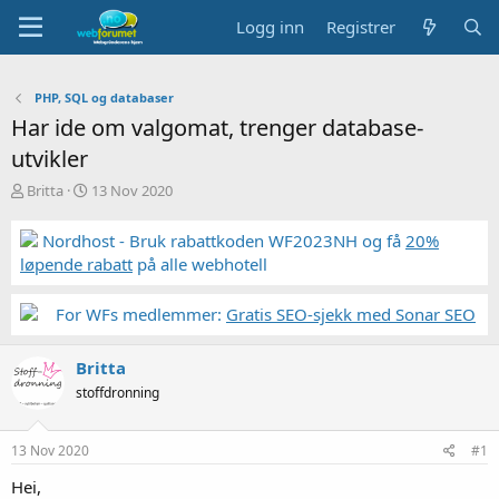
Logg inn
Registrer
PHP, SQL og databaser
Har ide om valgomat, trenger database-
utvikler
T
S
Britta
13 Nov 2020
r
t
å
a
Nordhost - Bruk rabattkoden WF2023NH og få
20%
d
r
løpende rabatt
på alle webhotell
s
t
t
d
a
a
For WFs medlemmer:
Gratis SEO-sjekk med Sonar SEO
r
t
t
o
Britta
e
r
stoffdronning
13 Nov 2020
#1
Hei,