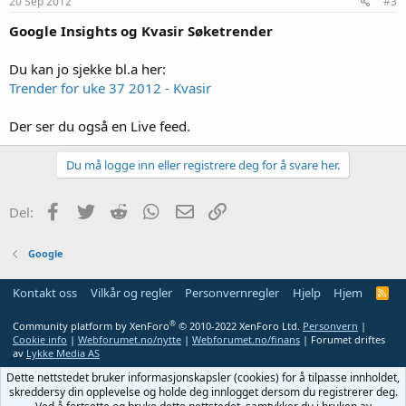
20 Sep 2012
#3
Google Insights og Kvasir Søketrender
Du kan jo sjekke bl.a her:
Trender for uke 37 2012 - Kvasir
Der ser du også en Live feed.
Du må logge inn eller registrere deg for å svare her.
Facebook
Twitter
Reddit
WhatsApp
E-post
Link
Del:
Google
Kontakt oss
Vilkår og regler
Personvernregler
Hjelp
Hjem
R
S
S
®
Community platform by XenForo
© 2010-2022 XenForo Ltd.
Personvern
|
Cookie info
|
Webforumet.no/nytte
|
Webforumet.no/finans
| Forumet driftes
av
Lykke Media AS
Dette nettstedet bruker informasjonskapsler (cookies) for å tilpasse innholdet,
skreddersy din opplevelse og holde deg innlogget dersom du registrerer deg.