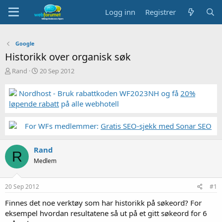
Logg inn
Registrer
Google
Historikk over organisk søk
T
S
Rand
20 Sep 2012
r
t
å
a
Nordhost - Bruk rabattkoden WF2023NH og få
20%
d
r
løpende rabatt
på alle webhotell
s
t
t
d
a
a
For WFs medlemmer:
Gratis SEO-sjekk med Sonar SEO
r
t
t
o
Rand
e
R
r
Medlem
20 Sep 2012
#1
Finnes det noe verktøy som har historikk på søkeord? For
eksempel hvordan resultatene så ut på et gitt søkeord for 6