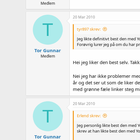
Medlem
20 Mar 2010
T
tyr897 skrev:
Jeg likte definitivt best den med Y
Forøvrig lurer jeg på om du har 
Tor Gunnar
Medlem
Hei jeg liker den best selv. Tak
Nei jeg har ikke problemer me
år og det ser ut som de liker de
med grønne fæle linker steg mi
20 Mar 2010
T
Erlend skrev:
Jeg personlig likte best den med Yo
skrev at han likte best den med Yo
Tor Gunnar