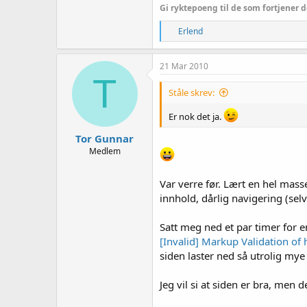
Gi ryktepoeng til de som fortjener d
R
Erlend
e
a
k
21 Mar 2010
s
T
j
Ståle skrev:
o
n
Er nok det ja.
e
r
Tor Gunnar
:
Medlem
Var verre før. Lært en hel mas
innhold, dårlig navigering (selv
Satt meg ned et par timer for e
[Invalid] Markup Validation o
siden laster ned så utrolig mye
Jeg vil si at siden er bra, men