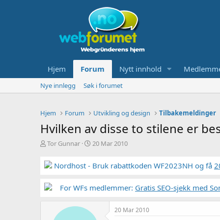
Hjem
Forum
Nytt innhold
Medlemm
Nye innlegg
Søk i forumet
Hjem
Forum
Utvikling og design
Tilbakemeldinger
Hvilken av disse to stilene er b
T
S
Tor Gunnar
20 Mar 2010
r
t
å
a
Nordhost - Bruk rabattkoden WF2023NH og få
2
d
r
s
t
t
For WFs medlemmer:
d
Gratis SEO-sjekk med So
a
a
r
t
20 Mar 2010
t
o