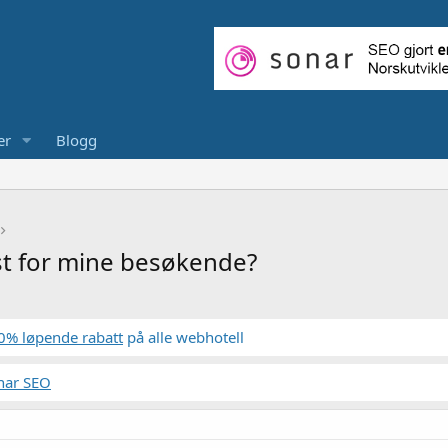
er
Blogg
est for mine besøkende?
0% løpende rabatt
på alle webhotell
nar SEO