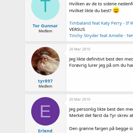
T
e
Hvilken av de to sidene nedenf
r
Hvilket likte du best?
Timbaland feat Katy Perry - If
Tor Gunnar
VERSUS
Medlem
Tinchy Stryder feat Amelle - N
20 Mar 2010
Jeg likte definitivt best den me
Forøvrig lurer jeg på om du h
tyr897
Medlem
20 Mar 2010
E
Jeg personlig likte best den med
Merket det først da Tyr skrev a
Den grønne fargen på begge sid
Erlend