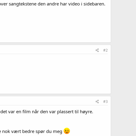
over sangtekstene den andre har video i sidebaren.
#2
#3
et var en film når den var plassert til høyre.
dde nok vært bedre spør du meg