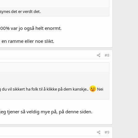
synes det er verdt det.
500% var jo også helt enormt.
 en ramme eller noe slikt.
#8
vil sikkert ha folk til å klikke på dem kanskje..
Nei
jeg tjener så veldig mye på, på denne siden.
#9