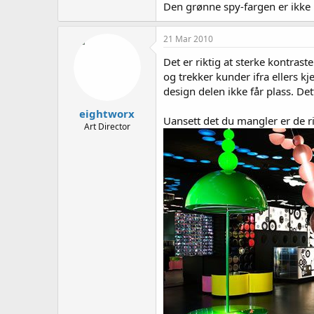
Den grønne spy-fargen er ikke pe
21 Mar 2010
Det er riktig at sterke kontras
og trekker kunder ifra ellers k
design delen ikke får plass. De
eightworx
Uansett det du mangler er de rik
Art Director