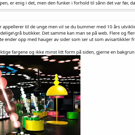
n, er enig i det, men den funker i forhold til sånn det var før, da 
ter appellerer til de unge men vil se du bummer med 10 års utvikli
jedelige\grå butikker. Det samme kan man se på web. Flere og flere 
tte ender opp med hauger av sider som ser ut som avisartikkler fra 
tige fargene og ikke minst litt form på siden, gjerne en bakgrun m