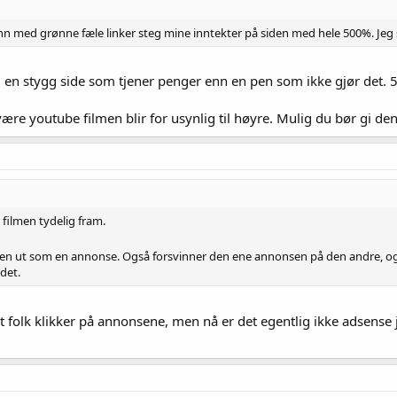
runn med grønne fæle linker steg mine inntekter på siden med hele 500%. Jeg 
d en stygg side som tjener penger enn en pen som ikke gjør det. 
ære youtube filmen blir for usynlig til høyre. Mulig du bør gi den
 filmen tydelig fram.
men ut som en annonse. Også forsvinner den ene annonsen på den andre, og du 
 det.
at folk klikker på annonsene, men nå er det egentlig ikke adsense 