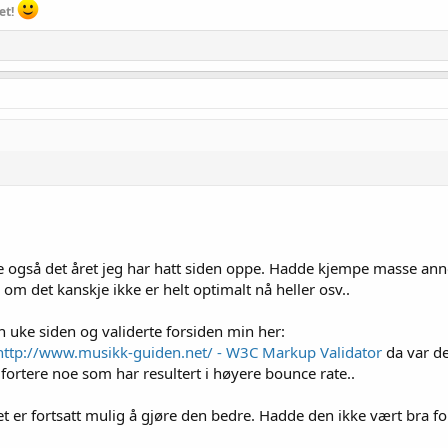
et!
se også det året jeg har hatt siden oppe. Hadde kjempe masse anno
 om det kanskje ikke er helt optimalt nå heller osv..
n uke siden og validerte forsiden min her:
f http://www.musikk-guiden.net/ - W3C Markup Validator
da var de
 fortere noe som har resultert i høyere bounce rate..
 det er fortsatt mulig å gjøre den bedre. Hadde den ikke vært bra