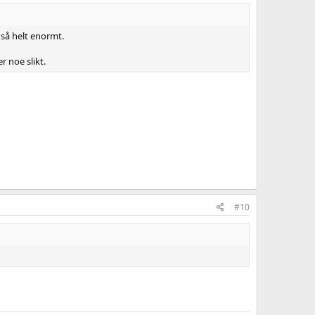
gså helt enormt.
r noe slikt.
#10