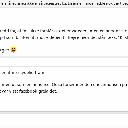
, må jeg si jeg ikke er så begeistret for. En annen farge hadde nok vært b
 redd for, at folk ikke forstår at det er videoen, men en annonse, de
pil som blinker litt mot videoen til høyre hvor det står f.eks. "Kl
fargen
er filmen tydelig fram.
ilmen ut som en annonse. Også forsvinner den ene annonsen på den
 var visst facebook greia det.