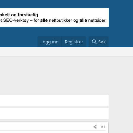
Logg inn
Registrer
Søk
#1