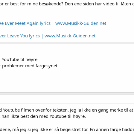
or er best for mine besøkende? Den ene siden har video til låten 
 We Ever Meet Again lyrics | www.Musikk-Guiden.net
ever Leave You lyrics | www.Musikk-Guiden.net
d YouTube til høyre.
ar problemer med fargesynet.
 Youtube filmen ovenfor teksten. Jeg la ikke en gang merke til at d
t han likte best den med Youtube til høyre.
ene, må jeg si jeg ikke er så begeistret for. En annen farge ha