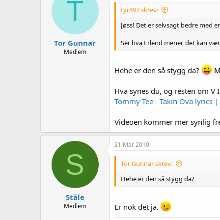
T
tyr897 skrev:
Jøss! Det er selvsagt bedre med e
Tor Gunnar
Ser hva Erlend mener, det kan være
Medlem
Hehe er den så stygg da?
Me
Hva synes du, og resten om V I
Tommy Tee - Takin Ova lyrics
Videoen kommer mer synlig fre
21 Mar 2010
S
Tor Gunnar skrev:
Hehe er den så stygg da?
Ståle
Medlem
Er nok det ja.