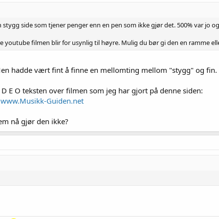
n stygg side som tjener penger enn en pen som ikke gjør det. 500% var jo o
 youtube filmen blir for usynlig til høyre. Mulig du bør gi den en ramme elle
n hadde vært fint å finne en mellomting mellom "stygg" og fin.
 D E O teksten over filmen som jeg har gjort på denne siden:
 | www.Musikk-Guiden.net
m nå gjør den ikke?