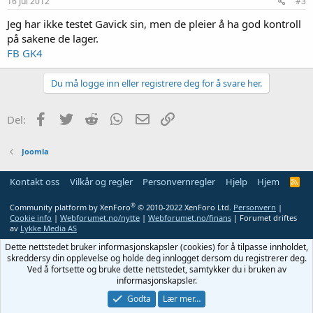
16 Jul 2012
#3
Jeg har ikke testet Gavick sin, men de pleier å ha god kontroll
på sakene de lager.
FB GK4
Du må logge inn eller registrere deg for å svare her.
Facebook
Twitter
Reddit
WhatsApp
E-post
Link
Del:
Joomla
Kontakt oss
Vilkår og regler
Personvernregler
Hjelp
Hjem
R
S
S
®
Community platform by XenForo
© 2010-2022 XenForo Ltd.
Personvern
|
Cookie info
|
Webforumet.no/nytte
|
Webforumet.no/finans
| Forumet driftes
av
Lykke Media AS
Dette nettstedet bruker informasjonskapsler (cookies) for å tilpasse innholdet,
skreddersy din opplevelse og holde deg innlogget dersom du registrerer deg.
Ved å fortsette og bruke dette nettstedet, samtykker du i bruken av
informasjonskapsler.
Godta
Lær mer…