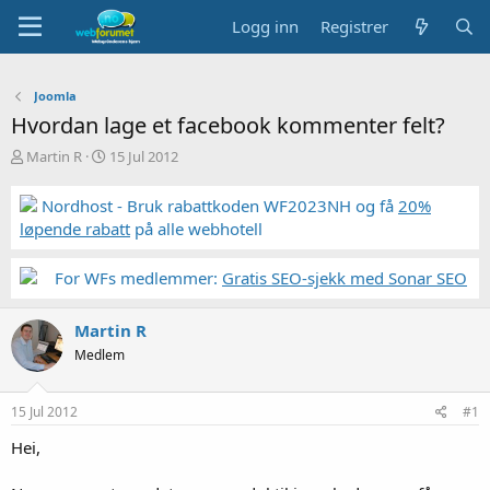
Logg inn
Registrer
Joomla
Hvordan lage et facebook kommenter felt?
T
S
Martin R
15 Jul 2012
r
t
å
a
Nordhost - Bruk rabattkoden WF2023NH og få
20%
d
r
løpende rabatt
på alle webhotell
s
t
t
d
a
a
For WFs medlemmer:
Gratis SEO-sjekk med Sonar SEO
r
t
t
o
Martin R
e
r
Medlem
15 Jul 2012
#1
Hei,