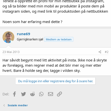
Tenkte å opprette en profil for min nettbutikk på Instagram,
og så ta bilder med min mobil av produkter å poste dem på
instagram siden, og med link til produktsiden på nettbutikken
Noen som har erfaring med dette ?
rune69
Gjerrigknarken sjøl
Medlem av ledelsen
23 Mai 2013
#2
Har såvidt begynt med litt aktivitet på insta. Ikke noe å skryte
av foreløpig, men regner med at det blir mer og mer etter
hvert. Bare å holde seg der, tagge i vilden sky.
Du må logge inn eller registrere deg for å svare her.
Facebook
Twitter
Reddit
WhatsApp
E-post
Link
Del:
Sosiale medier