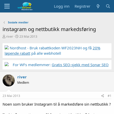
Logg inn
Registrer
Sosiale medier
instagram og nettbutikk markedsføring
T
S
river
23 Mai 2013
r
t
å
a
Nordhost - Bruk rabattkoden WF2023NH og få
20%
d
r
løpende rabatt
på alle webhotell
s
t
t
d
a
a
For WFs medlemmer:
Gratis SEO-sjekk med Sonar SEO
r
t
t
o
river
e
r
Medlem
23 Mai 2013
#1
Noen som bruker Instagram til å markedsføre sin nettbutikk ?