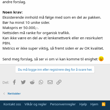
andre forslag.
Noen krav:
Eksisterende innhold må følge med som en del av pakken.
Bør ha minst 10 unike sider.
Makspris er 50.000,-.
Nettsiden må ranke for organisk trafikk.
Kan ikke være en del av et lenkenettverk eller en resirkulert
PBN.
Metrics er ikke super viktig, så fremt siden er av OK kvalitet.
Send meg forslag, så ser vi om vi kan komme til enighet
Du må logge inn eller registrere deg for å svare her.
Facebook
Twitter
Reddit
WhatsApp
E-post
Link
Del:
Nettsider
Kontakt oss
Vilkår og regler
Personvernregler
Hjelp
Hjem
R
S