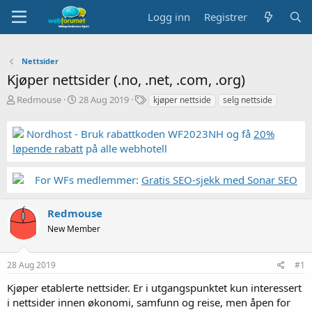
Logg inn
Registrer
Nettsider
Kjøper nettsider (.no, .net, .com, .org)
T
S
S
Redmouse
28 Aug 2019
kjøper nettside
selg nettside
r
t
t
å
a
i
Nordhost - Bruk rabattkoden WF2023NH og få
20%
d
r
k
løpende rabatt
på alle webhotell
s
t
k
t
d
o
a
a
r
For WFs medlemmer:
Gratis SEO-sjekk med Sonar SEO
r
t
d
t
o
e
Redmouse
r
New Member
28 Aug 2019
#1
Kjøper etablerte nettsider. Er i utgangspunktet kun interessert
i nettsider innen økonomi, samfunn og reise, men åpen for